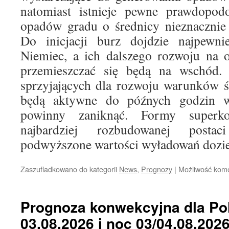
natomiast istnieje pewne prawdopodo
opadów gradu o średnicy nieznacznie 
Do inicjacji burz dojdzie najpewnie
Niemiec, a ich dalszego rozwoju na o
przemieszczać się będą na wschód.
sprzyjających dla rozwoju warunków 
będą aktywne do późnych godzin 
powinny zaniknąć. Formy super
najbardziej rozbudowanej post
podwyższone wartości wyładowań dozi
Zaszufladkowano do kategorii
News
,
Prognozy
|
Możliwość kom
Prognoza konwekcyjna dla Pol
03.08.2026 i noc 03/04.08.202