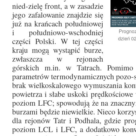
nied-zielę front, a w zasadzie
jego zafalowanie znajdzie się
już na krańcach południowej
i południowo-wschodniej
Prognoz
dzień 02
części Polski. W tej części
kraju mogą wystąpić burze,
zwłaszcza w rejonach
górskich m.in. w Tatrach. Pomimo
parametrów termodynamicznych pozo-sta
brak wielkoskalowego wymuszania konw
powietrza i słabe uskoki prędkościowe 
poziom LFC; spowodują że na znaczny
burzami będzie niewielkie. Nieco korzy
dla rejonów Tatr i Podhala, gdzie pr
poziom LCL i LFC, a dodatkowo kon