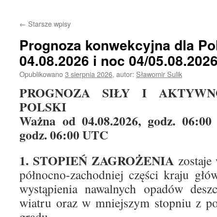
treści
←
Starsze wpisy
Prognoza konwekcyjna dla Pol
04.08.2026 i noc 04/05.08.202
Opublikowano
3 sierpnia 2026
,
autor:
Sławomir Sulik
PROGNOZA SIŁY I AKTYWN
POLSKI
Ważna od 04.08.2026, godz. 06:00
godz. 06:00 UTC
1. STOPIEŃ ZAGROŻENIA
zostaje
północno-zachodniej części kraju gł
wystąpienia nawalnych opadów desz
wiatru oraz w mniejszym stopniu z 
gradu.