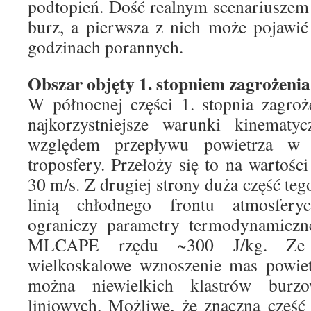
podtopień. Dość realnym scenariuszem j
burz, a pierwsza z nich może pojawić
godzinach porannych.
Obszar objęty 1. stopniem zagrożeni
W północnej części 1. stopnia zagro
najkorzystniejsze warunki kinematyc
względem przepływu powietrza w 
troposfery. Przełoży się to na wartośc
30 m/s. Z drugiej strony duża część teg
linią chłodnego frontu atmosfery
ograniczy parametry termodynamiczne
MLCAPE rzędu ~300 J/kg. Ze 
wielkoskalowe wznoszenie mas powiet
można niewielkich klastrów burz
liniowych. Możliwe, że znaczna część