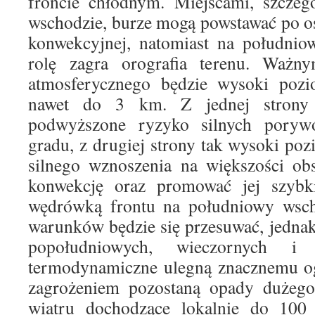
froncie chłodnym. Miejscami, szczeg
wschodzie, burze mogą powstawać po o
konwekcyjnej, natomiast na południo
rolę zagra orografia terenu. Ważn
atmosferycznego będzie wysoki poz
nawet do 3 km. Z jednej strony 
podwyższone ryzyko silnych pory
gradu, z drugiej strony tak wysoki poz
silnego wznoszenia na większości ob
konwekcję oraz promować jej szybk
wędrówką frontu na południowy wschó
warunków będzie się przesuwać, jedna
popołudniowych, wieczornych i
termodynamiczne ulegną znacznemu o
zagrożeniem pozostaną opady dużego
wiatru dochodzące lokalnie do 100