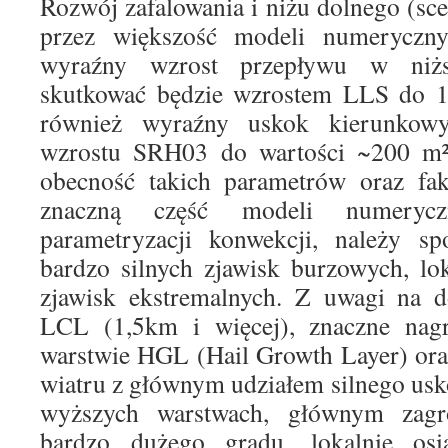
Rozwój zafalowania i niżu dolnego (s
przez większość modeli numeryczny
wyraźny wzrost przepływu w niżs
skutkować będzie wzrostem LLS do 1
również wyraźny uskok kierunkow
wzrostu SRH03 do wartości ~200 m²
obecność takich parametrów oraz fakt
znaczną część modeli numeryc
parametryzacji konwekcji, należy sp
bardzo silnych zjawisk burzowych, lo
zjawisk ekstremalnych. Z uwagi na 
LCL (1,5km i więcej), znaczne nag
warstwie HGL (Hail Growth Layer) ora
wiatru z głównym udziałem silnego us
wyższych warstwach, głównym zag
bardzo dużego gradu, lokalnie os