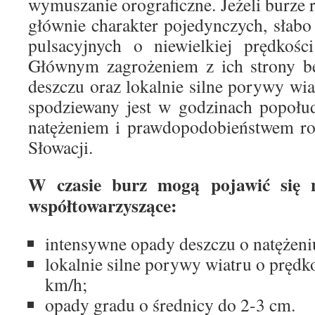
wymuszanie orograficzne. Jeżeli burze 
głównie charakter pojedynczych, słab
pulsacyjnych o niewielkiej prędkości
Głównym zagrożeniem z ich strony b
deszczu oraz lokalnie silne porywy wi
spodziewany jest w godzinach popołu
natężeniem i prawdopodobieństwem ro
Słowacji.
W czasie burz mogą pojawić się n
współtowarzyszące:
intensywne opady deszczu o natężen
lokalnie silne porywy wiatru o prędk
km/h;
opady gradu o średnicy do 2-3 cm.