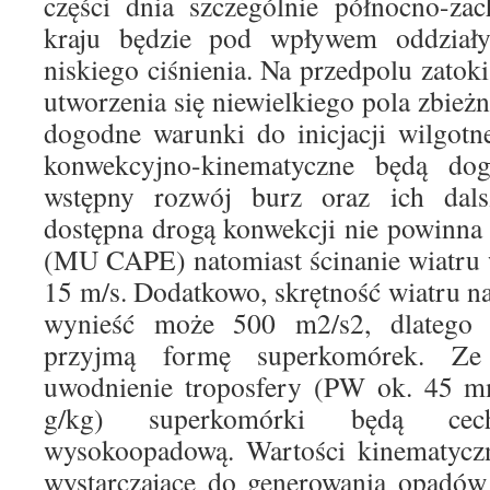
części dnia szczególnie północno-za
kraju będzie pod wpływem oddziaływ
niskiego ciśnienia. Na przedpolu zatok
utworzenia się niewielkiego pola zbież
dogodne warunki do inicjacji wilgotn
konwekcyjno-kinematyczne będą dog
wstępny rozwój burz oraz ich dals
dostępna drogą konwekcji nie powinna
(MU CAPE) natomiast ścinanie wiatru
15 m/s. Dodatkowo, skrętność wiatru 
wynieść może 500 m2/s2, dlatego t
przyjmą formę superkomórek. Z
uwodnienie troposfery (PW ok. 45
g/kg) superkomórki będą ce
wysokoopadową. Wartości kinematycz
wystarczające do generowania opadów