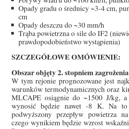
Opady gradu o średnicy ~3-4 cm, pu
cm
Opady deszczu do ~30 mm/h
Trąba powietrzna o sile do IF2 (niewi
prawdopodobieństwo wystąpienia)
SZCZEGÓŁOWE OMÓWIENIE:
Obszar objęty 2. stopniem zagrożen
W tym rejonie prognozowane jest najk
warunków termodynamicznych oraz kin
MLCAPE osiągnie do ~1500 J/kg, a l
wynosić będzie nawet -8 K. Na to 
podwyższony przepływ powietrza na
czego wynikiem będzie wzrost wskaźn