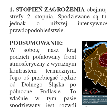
1. STOPIEŃ ZAGROŻENIA
obejmuj
strefy 2. stopnia. Spodziewane są t
jednak o niższej intensywn
prawdopodobieństwie.
PODSUMOWANIE:
W sobotę nasz kraj
podzieli pofalowany front
atmosferyczny z wyraźnym
kontrastem termicznym.
Jego oś przebiegać będzie
od Dolnego Śląska po
północne Podlasie. To
właśnie w tym pasie
spodziewany jest rozwój