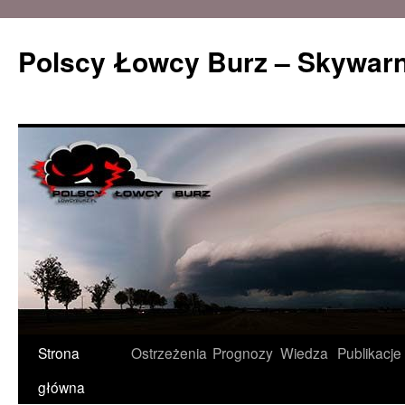
Polscy Łowcy Burz – Skywarn
Przeskocz
Strona
Ostrzeżenia
Prognozy
Wiedza
Publikacje
do
główna