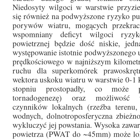
Niedosyty wilgoci w warstwie przyzi
się również na podwyższone ryzyko pu
porywów wiatru, mogących przekrac
wspomniany deficyt wilgoci ryzyk
powietrznej będzie dość niskie, jed
występowanie istotnie podwyższonego 
prędkościowego w najniższym kilomet
ruchu dla superkomórek prawoskrę
wektora uskoku wiatru w warstwie 0-1
stopniu prostopadły, co może 
tornadogenezę) oraz możliwość w
czynników lokalnych (rzeźba terenu,
wodnych, dolnotroposferyczna zbieżn
wykluczyć jej powstania. Wysoka zawa
powietrza (PWAT do ~45mm) może lok