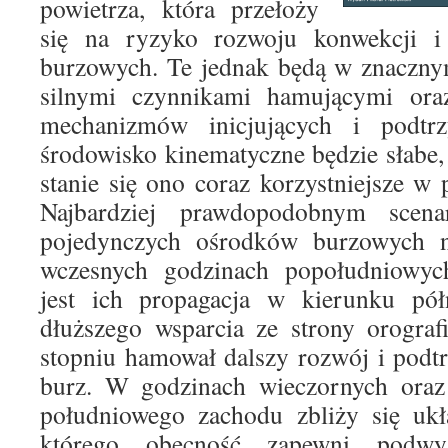
powietrza, która przełoży
się na ryzyko rozwoju konwekcji 
burzowych. Te jednak będą w znaczny
silnymi czynnikami hamującymi ora
mechanizmów inicjujących i podtr
środowisko kinematyczne będzie słabe,
stanie się ono coraz korzystniejsze w 
Najbardziej prawdopodobnym scena
pojedynczych ośrodków burzowych n
wczesnych godzinach popołudniowyc
jest ich propagacja w kierunku pó
dłuższego wsparcia ze strony orogra
stopniu hamował dalszy rozwój i podt
burz. W godzinach wieczornych oraz
południowego zachodu zbliży się ukła
którego obecność zapewni podwy