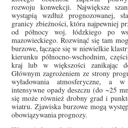
rozwoju konwekcji. Największe szans
wystąpią wzdłuż prognozowanej, sł
granicy zbieżności, która najpewniej pr
od północy woj. łódzkiego po ws
mazowieckiego. Rozwinąć się tam mog
burzowe, łączące się w niewielkie klast
kierunku północno-wschodnim, części
kraj lub w większości zanikając d
Głównym zagrożeniem ze strony prog
wyładowania atmosferyczne, a w
intensywne opady deszczu (do ~25 mm
się może również drobny grad i punkt
wiatru. Zjawiska burzowe mogą występ
obowiązywania prognozy.