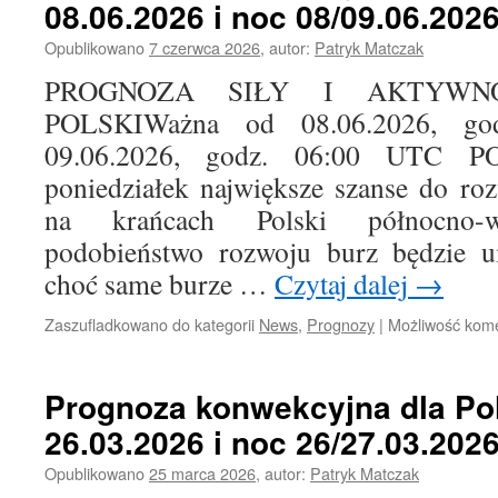
08.06.2026 i noc 08/09.06.202
Opublikowano
7 czerwca 2026
,
autor:
Patryk Matczak
PROGNOZA SIŁY I AKTYWN
POLSKIWażna od 08.06.2026, g
09.06.2026, godz. 06:00 UTC
poniedziałek największe szanse do ro
na krańcach Polski północno-w
podobieństwo rozwoju burz będzie u
choć same burze …
Czytaj dalej
→
Zaszufladkowano do kategorii
News
,
Prognozy
|
Możliwość kom
Prognoza konwekcyjna dla Pol
26.03.2026 i noc 26/27.03.202
Opublikowano
25 marca 2026
,
autor:
Patryk Matczak