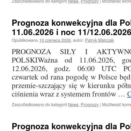
Zaszufladkowano do kategorii
News
,
Prognozy
|
Możliwość kom
Prognoza konwekcyjna dla Pol
11.06.2026 i noc 11/12.06.202
Opublikowano
10 czerwca 2026
,
autor:
Patryk Matczak
PROGNOZA SIŁY I AKTYWN
POLSKIWażna od 11.06.2026, g
12.06.2026, godz. 06:00 UTC
czwartek od rana pogodę w Polsce będ
przemie-szczający się w kierunku pół
ciśnienia wraz z systemem frontów …
C
Zaszufladkowano do kategorii
News
,
Prognozy
|
Możliwość kom
Prognoza konwekcyjna dla Pol