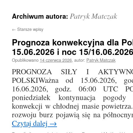
treści
Patryk Matczak
Archiwum autora:
←
Starsze wpisy
Prognoza konwekcyjna dla Pol
15.06.2026 i noc 15/16.06.202
Opublikowano
14 czerwca 2026
,
autor:
Patryk Matczak
PROGNOZA SIŁY I AKTYWN
POLSKIWażna od 15.06.2026, g
16.06.2026, godz. 06:00 UTC
poniedziałek kontynuacja pogod
konwekcji w chłodnej masie powietrza
rozwoju burz pojawią się na północn
Czytaj dalej
→