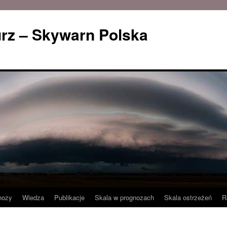
rz – Skywarn Polska
nozy
Wiedza
Publikacje
Skala w prognozach
Skala ostrzeżeń
R