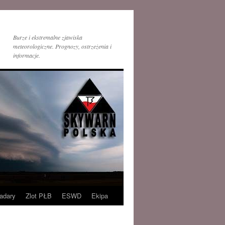
Burze i ekstremalne zjawiska
meteorologiczne. Prognozy, ostrzeżenia i
informacje.
adary
Zlot PŁB
ESWD
Ekipa