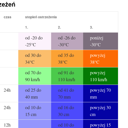
rzeżeń
czas
stopień ostrzeżenia
1.
2.
3.
od -20 do
od -26 do
poniżej
-25°C
-30°C
-30°C
od 30 do
od 35 do
powyżej
34°C
38°C
38°C
od 70 do
od 91 do
powyżej
90 km/h
110 km/h
110 km/h
24h
od 25 do
od 41 do
powyżej 70
40 mm
70 mm
mm
24h
od 10 do
od 16 do
powyżej 30
15 cm
30 cm
cm
12h
od 10 do
powyżej 15