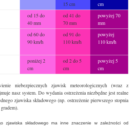
15 cm
cm
od 15 do
od 41 do
powyżej 70
40 mm
70 mm
mm
od 60 do
od 91 do
powyżej
90 km/h
110 km/h
110 km/h
poniżej 2
od 2 do 5
powyżej 5
cm
cm
cm
ienie niebezpiecznych zjawisk meteorologicznych (wraz z
jmuje nasz system. Do wydania ostrzeżenia niezbędne jest realne
ednego zjawiska składowego (np. ostrzeżenie pierwszego stopnia
 gradem).
go zjawiska składowego ma inne znaczenie w zależności od