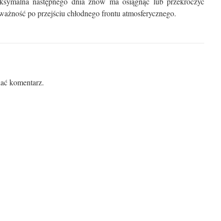
ksymalna następnego dnia znów ma osiągnąć lub przekroczyć
 ważność po przejściu chłodnego frontu atmosferycznego.
ać komentarz.