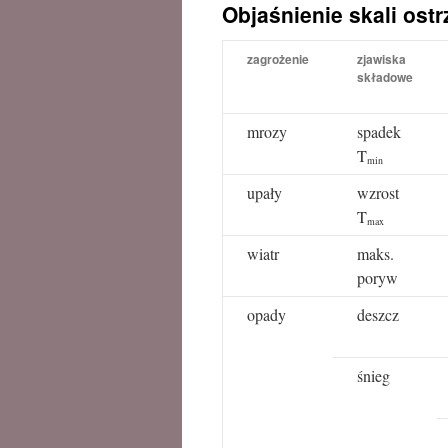
Objaśnienie skali ost
treści
zagrożenie
zjawiska
składowe
mrozy
spadek
T
min
upały
wzrost
T
max
wiatr
maks.
poryw
opady
deszcz
śnieg