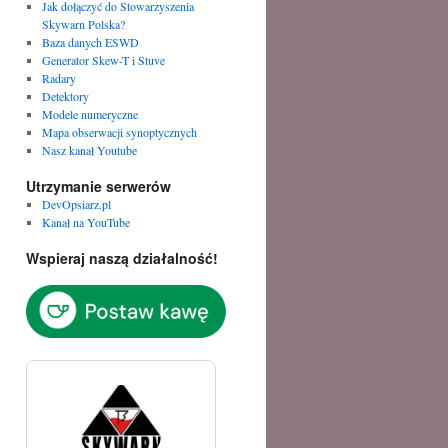
Jak dołączyć do Stowarzyszenia
Skywarn Polska?
Baza danych ESWD
Generator Skew-T i Stuve
Radary
Detektory
Modele numeryczne
Mapa obserwacji synoptycznych
Nasz kanał Youtube
Utrzymanie serwerów
DevOpsiarz.pl
Kanał na YouTube
Wspieraj naszą działalność!