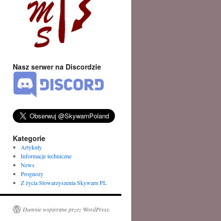
Nasz serwer na Discordzie
Kategorie
Artykuły
Informacje techniczne
News
Prognozy
Z życia Stowarzyszenia Skywarn PL
Dumnie wspierane przez WordPress.