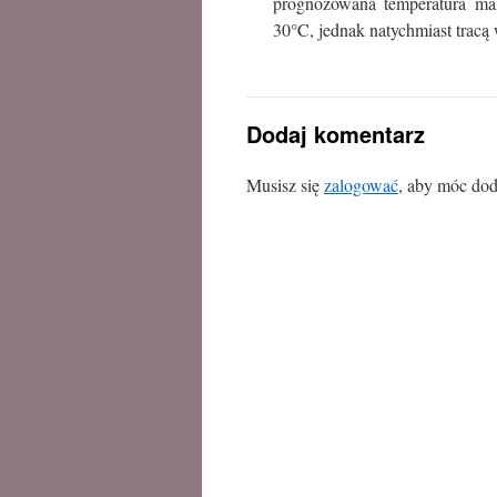
prognozowana temperatura ma
30°C, jednak natychmiast tracą
Dodaj komentarz
Musisz się
zalogować
, aby móc dod