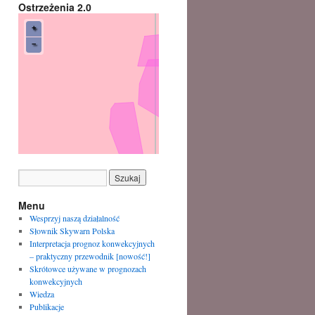
Ostrzeżenia 2.0
Menu
Wesprzyj naszą działalność
Słownik Skywarn Polska
Interpretacja prognoz konwekcyjnych
– praktyczny przewodnik [nowość!]
Skrótowce używane w prognozach
konwekcyjnych
Wiedza
Publikacje