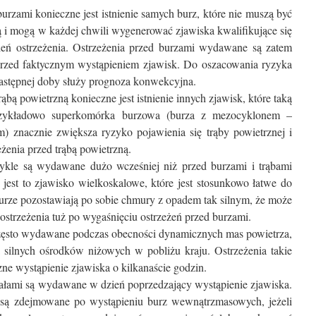
urzami konieczne jest istnienie samych burz, które nie muszą być
ją i mogą w każdej chwili wygenerować zjawiska kwalifikujące się
ień ostrzeżenia. Ostrzeżenia przed burzami wydawane są zatem
przed faktycznym wystąpieniem zjawisk. Do oszacowania ryzyka
następnej doby służy prognoza konwekcyjna.
ąbą powietrzną konieczne jest istnienie innych zjawisk, które taką
zykładowo superkomórka burzowa (burza z mezocyklonem –
 znacznie zwiększa ryzyko pojawienia się trąby powietrznej i
żenia przed trąbą powietrzną.
ykle są wydawane dużo wcześniej niż przed burzami i trąbami
jest to zjawisko wielkoskalowe, które jest stosunkowo łatwe do
urze pozostawiają po sobie chmury z opadem tak silnym, że może
ostrzeżenia tuż po wygaśnięciu ostrzeżeń przed burzami.
często wydawane podczas obecności dynamicznych mas powietrza,
 silnych ośrodków niżowych w pobliżu kraju. Ostrzeżenia takie
e wystąpienie zjawiska o kilkanaście godzin.
pałami są wydawane w dzień poprzedzający wystąpienie zjawiska.
e są zdejmowane po wystąpieniu burz wewnątrzmasowych, jeżeli