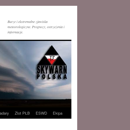
Burze i ekstremalne zjawiska
meteorologiczne. Prognozy, ostrzeżenia i
informacje.
adary
Zlot PŁB
ESWD
Ekipa