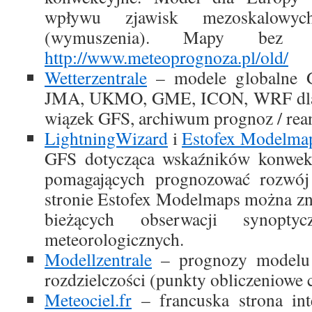
wpływu zjawisk mezoskalowy
(wymuszenia). Mapy bez p
http://www.meteoprognoza.pl/old/
Wetterzentrale
– modele globalne
JMA, UKMO, GME, ICON, WRF dla 
wiązek GFS, archiwum prognoz / rean
LightningWizard
i
Estofex Modelma
GFS dotycząca wskaźników konwek
pomagających prognozować rozwój
stronie Estofex Modelmaps można zn
bieżących obserwacji synopty
meteorologicznych.
Modellzentrale
– prognozy model
rozdzielczości (punkty obliczeniowe 
Meteociel.fr
– francuska strona int