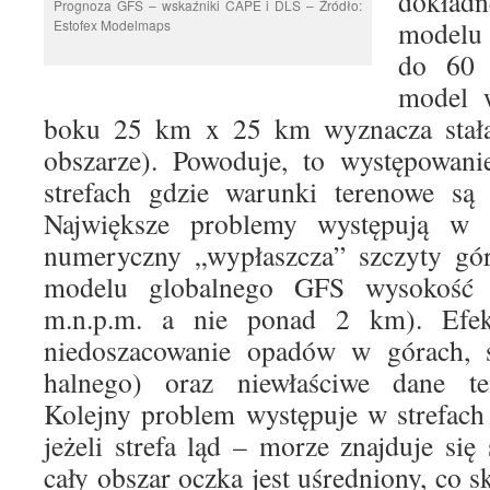
dokła
Prognoza GFS – wskaźniki CAPE i DLS – Źródło:
modelu
Estofex Modelmaps
do 60 
model 
boku 25 km x 25 km wyznacza stałą
obszarze). Powoduje, to występowani
strefach gdzie warunki terenowe są 
Największe problemy występują w 
numeryczny „wypłaszcza” szczyty gór
modelu globalnego GFS wysokość 
m.n.p.m. a nie ponad 2 km). Efek
niedoszacowanie opadów w górach, s
halnego) oraz niewłaściwe dane te
Kolejny problem występuje w strefach
jeżeli strefa ląd – morze znajduje si
cały obszar oczka jest uśredniony, co 