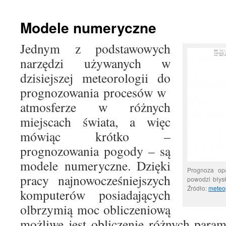
treści
Modele numeryczne
Jednym z podstawowych
narzędzi używanych w
dzisiejszej meteorologii do
prognozowania procesów w
atmosferze w różnych
miejscach świata, a więc
mówiąc krótko –
prognozowania pogody – są
modele numeryczne. Dzięki
Prognoza op
pracy najnowocześniejszych
powodzi błysk
Źródło:
meteo
komputerów posiadających
olbrzymią moc obliczeniową
możliwe jest obliczenie różnych para