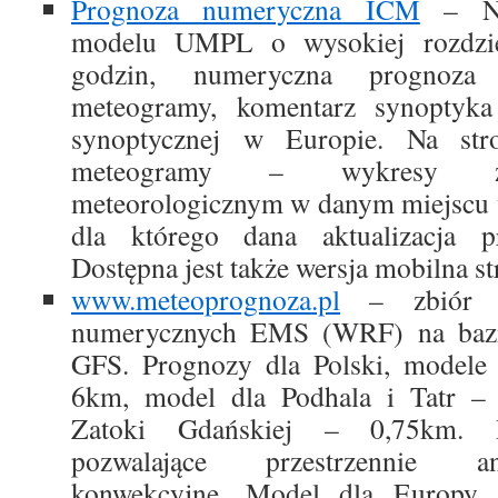
Prognoza numeryczna ICM
– Nu
modelu UMPL o wysokiej rozdzie
godzin, numeryczna prognoz
meteogramy, komentarz synoptyka
synoptycznej w Europie. Na stro
meteogramy – wykresy zm
meteorologicznym w danym miejscu w
dla którego dana aktualizacja p
Dostępna jest także wersja mobilna st
www.meteoprognoza.pl
– zbiór re
numerycznych EMS (WRF) na bazi
GFS. Prognozy dla Polski, modele 
6km, model dla Podhala i Tatr –
Zatoki Gdańskiej – 0,75km. Pr
pozwalające przestrzennie an
konwekcyjne. Model dla Europy