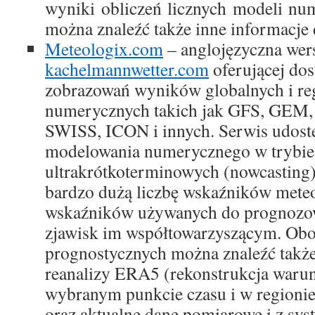
wyniki obliczeń licznych modeli nu
można znaleźć także inne informacje
Meteologix.com
– anglojęzyczna wers
kachelmannwetter.com
oferującej do
zobrazowań wyników globalnych i re
numerycznych takich jak GFS, G
SWISS, ICON i innych. Serwis udostę
modelowania numerycznego w trybie
ultrakrótkoterminowych (nowcasting)
bardzo dużą liczbę wskaźników mete
wskaźników używanych do prognozow
zjawisk im współtowarzyszącym. Ob
prognostycznych można znaleźć także
reanalizy ERA5 (rekonstrukcja war
wybranym punkcie czasu i w regionie
oraz aktualne dane pomiarowe i z sy