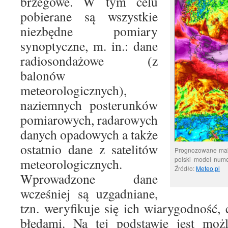
brzegowe. W tym celu
pobierane są wszystkie
niezbędne pomiary
synoptyczne, m. in.: dane
radiosondażowe (z
balonów
meteorologicznych),
naziemnych posterunków
pomiarowych, radarowych
danych opadowych a także
ostatnio dane z satelitów
Prognozowane mak
polski model num
meteorologicznych.
Źródło:
Meteo.pl
Wprowadzone dane
wcześniej są uzgadniane,
tzn. weryfikuje się ich wiarygodność, 
błędami. Na tej podstawie jest możl