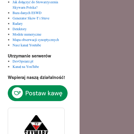
Jak dołączyć do Stowarzyszenia
Skywarn Polska?
Baza danych ESWD
Generator Skew-T i Stuve
Radary
Detektory
Modele numeryczne
Mapa obserwacji synoptycznych
Nasz kanał Youtube
Utrzymanie serwerów
DevOpsiarz.pl
Kanał na YouTube
Wspieraj naszą działalność!