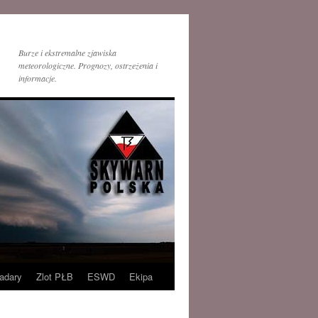
Burze i ekstremalne zjawiska
meteorologiczne. Prognozy, ostrzeżenia i
informacje.
adary
Zlot PŁB
ESWD
Ekipa