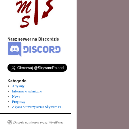
Nasz serwer na Discordzie
Kategorie
Artykuły
Informacje techniczne
News
Prognozy
Z życia Stowarzyszenia Skywarn PL
Dumnie wspierane przez WordPress.