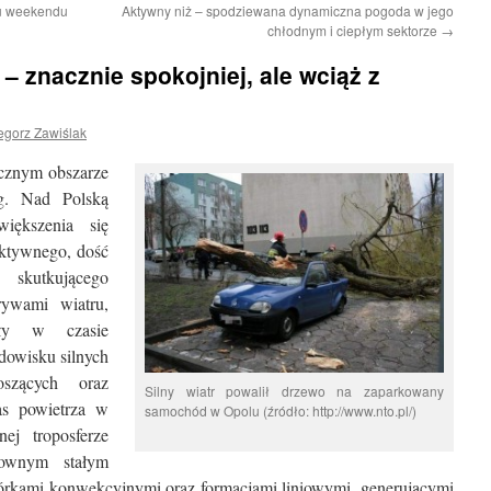
u weekendu
Aktywny niż – spodziewana dynamiczna pogoda w jego
chłodnym i ciepłym sektorze
→
– znacznie spokojniej, ale wciąż z
egorz Zawiślak
acznym obszarze
eg. Nad Polską
iększenia się
aktywnego, dość
 skutkującego
rywami wiatru,
yły w czasie
dowisku silnych
szących oraz
Silny wiatr powalił drzewo na zaparkowany
as powietrza w
samochód w Opolu (źródło: http://www.nto.pl/)
ej troposferze
ownym stałym
mórkami konwekcyjnymi oraz formacjami liniowymi, generującymi