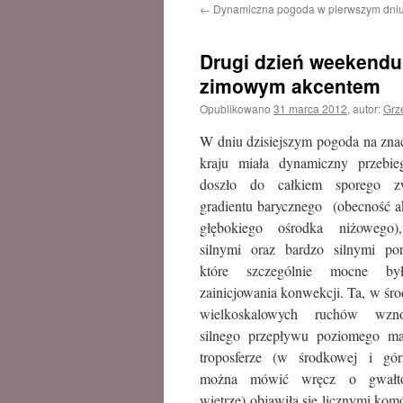
←
Dynamiczna pogoda w pierwszym dni
treści
Drugi dzień weekendu 
zimowym akcentem
Opublikowano
31 marca 2012
,
autor:
Grz
W dniu dzisiejszym pogoda na zn
kraju miała dynamiczny przebi
doszło do całkiem sporego zw
gradientu barycznego (obecność 
głębokiego ośrodka niżowego),
silnymi oraz bardzo silnymi po
które szczególnie mocne b
zainicjowania konwekcji. Ta, w śro
wielkoskalowych ruchów wzno
silnego przepływu poziomego m
troposferze (w środkowej i górn
można mówić wręcz o gwałt
wietrze) objawiła się licznymi ko