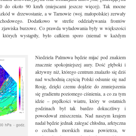
0 do około 90 km/h (miejscami jeszcze więcej). Tak mocne
zkód w drzewostanie, a w Tarnowie (woj. małopolskie) zerwały
chodowego. Dodatkowo w strefie oddziaływania frontów
e zjawiska burzowe. Co prawda wyładowania były w większości
 których wystąpiły, było całkiem sporo (niemal w każdym
Niedziela Palmowa będzie mijać pod znakiem
znacznie spokojniejszej aury. Dość głęboki i
aktywny niż, którego centrum znalazło się dziś
nad wschodnią częścią Polski odsunie się nad
Rosję, dzięki czemu dojdzie do zmniejszenia
się gradientu poziomego ciśnienia, a co za tym
idzie – prędkości wiatru, który w ostatnich
godzinach był tak bardzo dokuczliwy i
powodował zniszczenia. Nad naszym krajem
nadal będzie jednak zalegać chłodna, arktyczna
00 hPa - godz.
o cechach morskich masa powietrza, w