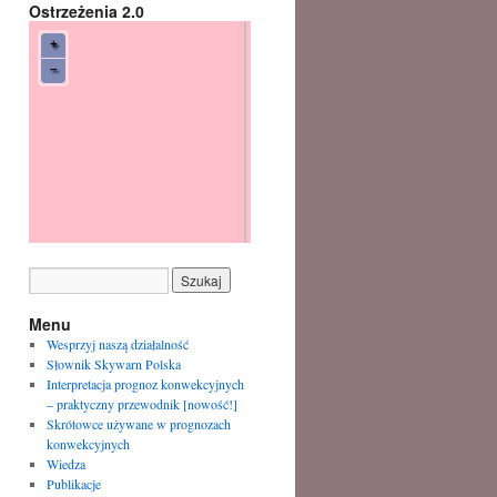
Ostrzeżenia 2.0
Menu
Wesprzyj naszą działalność
Słownik Skywarn Polska
Interpretacja prognoz konwekcyjnych
– praktyczny przewodnik [nowość!]
Skrótowce używane w prognozach
konwekcyjnych
Wiedza
Publikacje