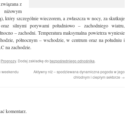
 związana z
m niżowym
, który szczególnie wieczorem, a zwłaszcza w nocy, za skutkuje
oraz silnymi porywami południowo – zachodniego wiatru,
ółnocno – zachodni. Temperatura maksymalna powietrza wyniesie
chodzie, północnym – wschodzie, w centrum oraz na południu i
.C na zachodzie.
i
Prognozy
. Dodaj zakładkę do
bezpośredniego odnośnika
.
u weekendu
Aktywny niż – spodziewana dynamiczna pogoda w jego
chłodnym i ciepłym sektorze
→
ać komentarz.