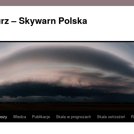
rz – Skywarn Polska
nozy
Wiedza
Publikacje
Skala w prognozach
Skala ostrzeżeń
R