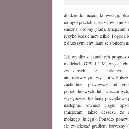
dojdzie do inicjacji konwekcji, o
na ogół przelotne, lecz chwilami s
śnieżna, drobny grad). Miejscami 
ryzyko będzie niewielkie. Pogoda b
z dłuższymi chwilami ze słońcem n
Jak wynika z aktualnych prognoz 
modelach GFS i UM, więcej chm
związanych z kolejnymi 
atmosferycznymi wystąpi w Polsce
zachodniej począwszy od god
popołudniowych lub wieczornych,
występować też będą początkowo p
następnie również ciągłe opa
(miejscami także deszczu ze 
mokrego śniegu). Ponadto ponown
się zwiększać gradient baryczny 