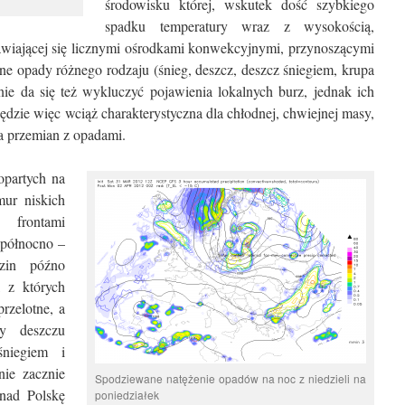
środowisku której, wskutek dość szybkiego
spadku temperatury wraz z wysokością,
bjawiającej się licznymi ośrodkami konwekcyjnymi, przynoszącymi
ilne opady różnego rodzaju (śnieg, deszcz, deszcz śniegiem, krupa
nie da się też wykluczyć pojawienia lokalnych burz, jednak ich
ędzie więc wciąż charakterystyczna dla chłodnej, chwiejnej masy,
a przemian z opadami.
opartych na
ur niskich
frontami
 północno –
zin późno
 z których
rzelotne, a
dy deszczu
śniegiem i
ie zacznie
Spodziewane natężenie opadów na noc z niedzieli na
(nad Polskę
poniedziałek