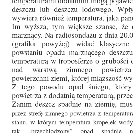
temperaturami dodatnimi mogą pojawić
deszczu lub deszczu lodowego. Wpł
wywiera również temperatura, jaka panu
Im wyższa, tym większe szanse, że 
marznący. Na radiosondażu z dnia 20.
(grafika powyżej) widać klasyczne 
powstaniu opadu marznącego deszczu
temperaturą w troposferze o grubości 
nad warstwą zimnego powietrza
powierzchni ziemi, której miąższość wy
Z tego powodu opad śniegu, który
powietrza z dodatnią temperaturą, prze
Zanim deszcz spadnie na ziemię, mus
przez strefę zimnego powietrza z temperatu
stanu, w którym temperatura kropelek wod
tak „przechłodzony” opad spadnie n