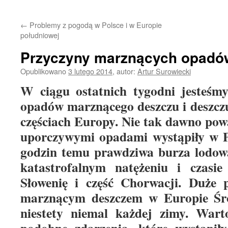
treści
←
Problemy z pogodą w Polsce i w Europie
południowej
Przyczyny marznących opadó
Opublikowano
3 lutego 2014
,
autor:
Artur Surowiecki
W ciągu ostatnich tygodni jesteśm
opadów marznącego deszczu i deszcz
częściach Europy. Nie tak dawno pow
uporczywymi opadami wystąpiły w Pol
godzin temu prawdziwa burza lodow
katastrofalnym natężeniu i czasie
Słowenię i część Chorwacji. Duże 
marznącym deszczem w Europie Śro
niestety niemal każdej zimy. Wart