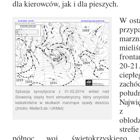
dla kierowców, jak i dla pieszych.
W ost
prz
marz
mieli
front
20-2
ciep
zachó
połud
Sytuacja synoptyczna z 01.02.2014: widać nad
Słowenią ciepły front atmosferyczny, który przyniósł
Najwi
katastrofalne w skutkach marznące opady deszczu
(źródło: Wetter3.de / UKMet)
z b
oblod
stref
północ woj. świętokrzyskiego