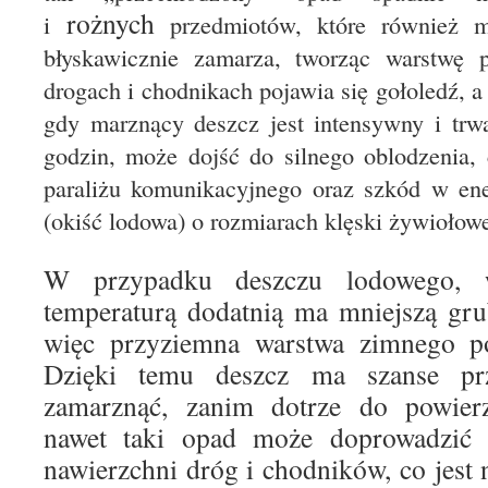
rożnych
i
przedmiotów, które również ma
błyskawicznie zamarza, tworząc warstwę p
drogach i chodnikach pojawia się gołoledź, 
gdy marznący deszcz jest intensywny i trwa
godzin, może dojść do silnego oblodzenia, 
paraliżu komunikacyjnego oraz szkód w ene
(okiść lodowa) o rozmiarach klęski żywiołowe
W przypadku deszczu lodowego, w
temperaturą dodatnią ma mniejszą gru
więc przyziemna warstwa zimnego pow
Dzięki temu deszcz ma szanse prz
zamarznąć, zanim dotrze do powierzc
nawet taki opad może doprowadzić d
nawierzchni dróg i chodników, co jest