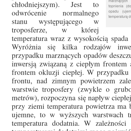
marznących 
chłodniejszym). Jest to
topnienia (d
odwrócenie normalnego
opadu (ujem
temperaturą d
stanu występującego w
troposferze, w której
temperatura wraz z wysokością spada
Wyróżnia się kilka rodzajów inwe
przypadku marznących opadów deszczu
inwersją związaną z ciepłym frontem
frontem okluzji ciepłej. W przypadku
frontu, nad zimnym powietrzem zale
warstwie troposfery (zwykle o gru
metrów), rozpoczyna się napływ ciepłej
przy ziemi temperatura powietrza ma 
ujemne, to w wyższych warstwach tr
temperatura dodatnia. W zależności 