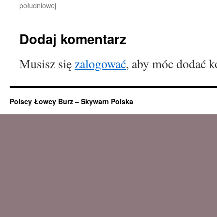
południowej
Dodaj komentarz
Musisz się
zalogować
, aby móc dodać k
Polscy Łowcy Burz – Skywarn Polska