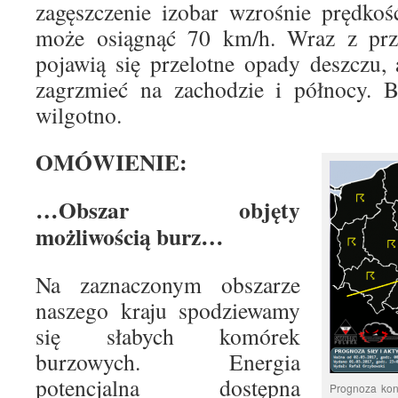
zagęszczenie izobar wzrośnie prędko
może osiągnąć 70 km/h. Wraz z prz
pojawią się przelotne opady deszczu,
zagrzmieć na zachodzie i północy. B
wilgotno.
OMÓWIENIE:
…Obszar objęty
możliwością burz…
Na zaznaczonym obszarze
naszego kraju spodziewamy
się słabych komórek
burzowych. Energia
potencjalna dostępna
Prognoza kon