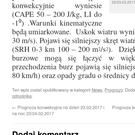
02/03.03.201
konwekcyjnie wyniesie
(CAPE 50 – 200 J/kg, LI do
-1⁰) .Warunki kinematyczne
będą umiarkowane. Uskok wiatru wyni
30 m/s). Pojawi się silniejszy skręt wia
(SRH 0-3 km 100 – 200 m
/s
). Dzię
2
2
burzowe mogą się łączyć w więks
przechodzenia burz pojawią się silnie
80 km/h) oraz opady gradu o średnicy 
Ten wpis został opublikowany w kategorii
News
,
Prognozy
. Dod
odnośnika
.
←
Prognoza konwekcyjna na dzień 23.02.2017 i
Prognoza ko
na noc 23/24.02.2017
Dodaj komentarz