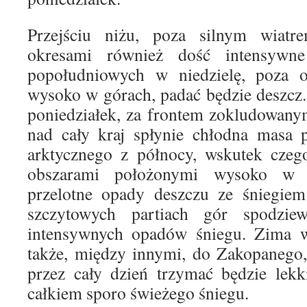
Przejściu niżu, poza silnym wiatr
okresami również dość intensywn
popołudniowych w niedzielę, poza 
wysoko w górach, padać będzie deszcz.
poniedziałek, za frontem zokludowanym
nad cały kraj spłynie chłodna masa 
arktycznego z północy, wskutek czego
obszarami położonymi wysoko w g
przelotne opady deszczu ze śniegiem
szczytowych partiach gór spodzie
intensywnych opadów śniegu. Zima w 
także, między innymi, do Zakopanego,
przez cały dzień trzymać będzie lekk
całkiem sporo świeżego śniegu.