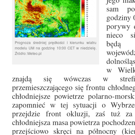
sam po
godziny 
porywy 
nieco si
będą 
Prognoza średniej prędkości i kierunku wiatru
modelu UM na godzinę 10:00 CET w niedzielę.
wojewód
Źródło: Meteo.pl
dolnoślą
w Wielk
znajdą się wówczas w stref
przemieszczającego się frontu chłodne
chłodniejsze powietrze polarno-morsk
zapomnieć w tej sytuacji o Wybrze
przejdzie front okluzji, zaś tuż za
chłodniejsza masa powietrza pochodzeni
przejściowo skręci na północny (kie