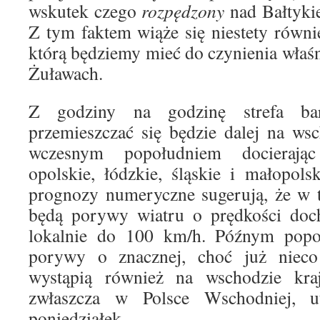
wskutek czego
rozpędzony
nad Bałtykie
Z tym faktem wiąże się niestety równie
którą będziemy mieć do czynienia właś
Żuławach.
Z godziny na godzinę strefa bar
przemieszczać się będzie dalej na ws
wczesnym popołudniem docierają
opolskie, łódzkie, śląskie i małopol
prognozy numeryczne sugerują, że w 
będą porywy wiatru o prędkości doc
lokalnie do 100 km/h. Późnym popo
porywy o znacznej, choć już nieco 
wystąpią również na wschodzie kra
zwłaszcza w Polsce Wschodniej, 
poniedziałek.