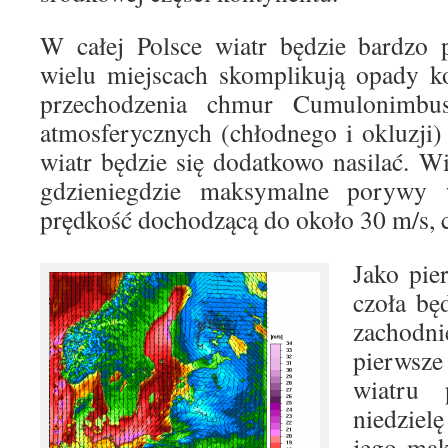
W całej Polsce wiatr będzie bardzo 
wielu miejscach skomplikują opady k
przechodzenia chmur Cumulonimbus
atmosferycznych (chłodnego i okluzji) 
wiatr będzie się dodatkowo nasilać. Wi
gdzieniegdzie maksymalne porywy 
prędkość dochodzącą do około 30 m/s, 
Jako pie
czoła bę
zachod
pierwsze
wiatru
niedziel
jego ma