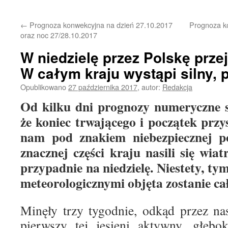
treści
←
Prognoza konwekcyjna na dzień 27.10.2017
Prognoza ko
oraz noc 27/28.10.2017
W niedzielę przez Polskę przej
W całym kraju wystąpi silny, 
Opublikowano
27 października 2017
,
autor:
Redakcja
Od kilku dni prognozy numeryczne s
że koniec trwającego i początek przy
nam pod znakiem niebezpiecznej 
znacznej części kraju nasili się wi
przypadnie na niedzielę. Niestety, t
meteorologicznymi objęta zostanie ca
Minęły trzy tygodnie, odkąd przez nas
pierwszy tej jesieni aktywny, głębok