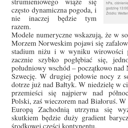
strumieniowego wiąże się
hPa, ciśnien
często dynamiczna pogoda, i
godzinę 13:00
Źródło: Wette
nie inaczej będzie tym
razem.
Modele numeryczne wskazują, że w so
Morzem Norweskim pojawi się zafalowa
stadium niżu i w wyniku wirowości 
zacznie szybko pogłębiać się, jedn
południowy wschód – początkowo nad 
Szwecję. W drugiej połowie nocy z so
dotrze już nad Bałtyk. W niedzielę w c
przemieści się najpierw nad półno
Polski, zaś wieczorem nad Białoruś. 
Europą Zachodnią utrzyma się wy
skutkiem będzie duży gradient baryc
środkowej części kontynentu.