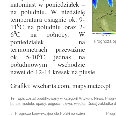
natomiast w poniedziałek –
na południu. W niedzielę
temperatura osiągnie ok. 9-
11⁰C na południu oraz 2-
6⁰C na północy. W
poniedziałek na
Prognoza op
termometrach przeważnie
ok. 5-10⁰C, jednak na
południowym wschodzie
nawet do 12-14 kresek na plusie
Grafiki: wxcharts.com, mapy.meteo.pl
Ten wpis został opublikowany w kategorii
Artykuły
,
News
,
Progn
burze
,
modele
,
opady
,
pogoda
,
ulewa
,
wiedza
. Dodaj zakładkę 
←
Prognoza konwekcyjna dla Polski na dzień
Progn