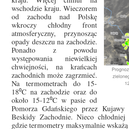
wschodzie kraju. Wieczorem
od zachodu nad Polskę
wkroczy chłodny front
atmosferyczny, przynosząc
opady deszczu na zachodzie.
Ponadto z powodu
występowania niewielkiej
chwiejności, na krańcach
Prognoz
zachodnich może zagrzmieć.
zielone
Na termometrach do 15-
1
18⁰C na zachodzie oraz do
około 15-12⁰C w pasie od
Pomorza Gdańskiego przez Kujawy
Beskidy Zachodnie. Nieco chłodniej 
gdzie termometry maksymalnie wskażą