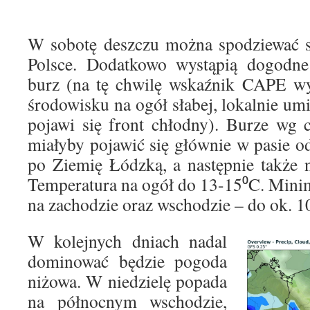
W sobotę deszczu można spodziewać si
Polsce. Dodatkowo wystąpią dogodn
burz (na tę chwilę wskaźnik CAPE wy
środowisku na ogół słabej, lokalnie um
pojawi się front chłodny). Burze wg
miałyby pojawić się głównie w pasie 
po Ziemię Łódzką, a następnie także
Temperatura na ogół do 13-15⁰C. Minim
na zachodzie oraz wschodzie – do ok. 1
W kolejnych dniach nadal
dominować będzie pogoda
niżowa. W niedzielę popada
na północnym wschodzie,