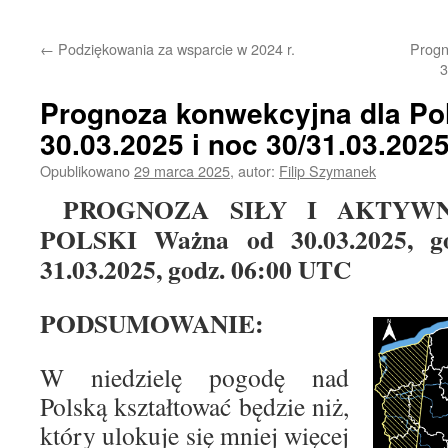
treści
←
Podziękowania za wsparcie w 2024 r.
Progn
3
Prognoza konwekcyjna dla Pol
30.03.2025 i noc 30/31.03.202
Opublikowano
29 marca 2025
,
autor:
Filip Szymanek
PROGNOZA SIŁY I AKTYWN
POLSKI Ważna od 30.03.2025, g
31.03.2025, godz. 06:00 UTC
PODSUMOWANIE:
W niedzielę pogodę nad
Polską kształtować będzie niż,
który ulokuje się mniej więcej