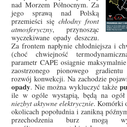
nad Morzem Północnym. Za
jego sprawą nad Polską
przemieści się
chłodny front
atmosferyczny
, przynosząc
wyczekiwane opady deszczu.
Za frontem napłynie chłodniejsza i c
(choć chwiejność termodynamiczn
parametr CAPE osiągnie maksymalnie
zaostrzonego pionowego gradientu 
rozwój konwekcji. Na zachodzie pojaw
opady
pu
. Nie można wykluczyć także
ile w ogóle wystąpią, będą na ogó
niezbyt aktywne elektrycznie
. Komórki 
okolicach popołudnia i zanikną późny
przechodzenia burz mogą wys