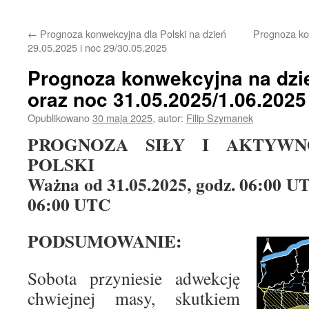
treści
←
Prognoza konwekcyjna dla Polski na dzień
Prognoza ko
29.05.2025 i noc 29/30.05.2025
Prognoza konwekcyjna na dzi
oraz noc 31.05.2025/1.06.2025
Opublikowano
30 maja 2025
,
autor:
Filip Szymanek
PROGNOZA SIŁY I AKTYWN
POLSKI
Ważna od 31.05.2025, godz. 06:00 UT
06:00 UTC
PODSUMOWANIE:
Sobota przyniesie adwekcję
chwiejnej masy, skutkiem