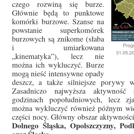
czego rozwiną się burze.
Głównie będą to punktowe
komórki burzowe. Szanse na
powstanie superkomórek
burzowych są znikome (słaba
Prog
i umiarkowana
31.05.20
„kinematyka”), lecz nie
można ich wykluczyć. Burze
mogą nieść intensywne opady
deszcz, a także silniejsze porywy w
Zasadniczo najwyższa aktywność 
godzinach popołudniowych, lecz zj
można wykluczyć również późnym wie
części nocy. Główny obszar aktywnośc
Dolnego Śląska, Opolszczyzny, Pod