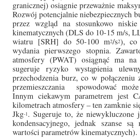
granicznej) osiągnie przeważnie maks
Rozwój potencjalnie niebezpiecznych b
przez wzgląd na stosunkowo niskie
kinematycznych (DLS do 10-15 m/s, LL
wiatru [SRH] do 50-100 m
/s
), co
2
2
wydania pierwszego stopnia. Zawart
atmosfery (PWAT) osiągnąć ma na
sugeruje ryzyko wystąpienia ulew
przechodzenia burz, co w połączeniu 
przemieszczania spowodować może l
Innym ciekawym parametrem jest 
kilometrach atmosfery – ten zamknie si
Jkg
. Sugeruje to, że niewykluczone je
-1
kondensacyjnego, jednak szanse są m
wartości parametrów kinematycznych).