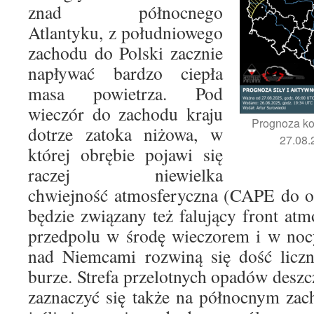
znad północnego
Atlantyku, z południowego
zachodu do Polski zacznie
napływać bardzo ciepła
masa powietrza. Pod
wieczór do zachodu kraju
Prognoza ko
dotrze zatoka niżowa, w
27.08.
której obrębie pojawi się
raczej niewielka
chwiejność atmosferyczna (CAPE do ok
będzie związany też falujący front atm
przedpolu w środę wieczorem i w noc
nad Niemcami rozwiną się dość liczne
burze. Strefa przelotnych opadów deszc
zaznaczyć się także na północnym zac