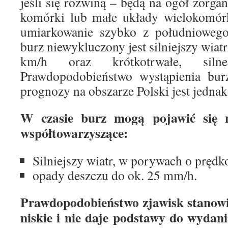
jeśli się rozwiną – będą na ogół zorg
komórki lub małe układy wielokomórk
umiarkowanie szybko z południoweg
burz niewykluczony jest silniejszy wia
km/h oraz krótkotrwałe, siln
Prawdopodobieństwo wystąpienia bur
prognozy na obszarze Polski jest jednak
W czasie burz mogą pojawić się n
współtowarzyszące:
Silniejszy wiatr, w porywach o prędk
opady deszczu do ok. 25 mm/h.
Prawdopodobieństwo zjawisk stanowią
niskie i nie daje podstawy do wydani