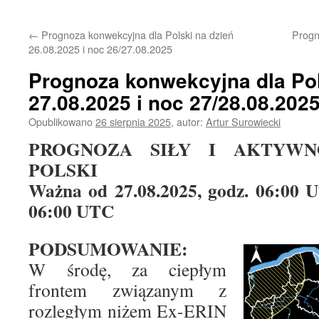
treści
←
Prognoza konwekcyjna dla Polski na dzień
Progn
26.08.2025 i noc 26/27.08.2025
Prognoza konwekcyjna dla Pol
27.08.2025 i noc 27/28.08.202
Opublikowano
26 sierpnia 2025
,
autor:
Artur Surowiecki
PROGNOZA SIŁY I AKTYWN
POLSKI
Ważna od 27.08.2025, godz. 06:00 U
06:00 UTC
PODSUMOWANIE:
W środę, za ciepłym
frontem związanym z
rozległym niżem Ex-ERIN