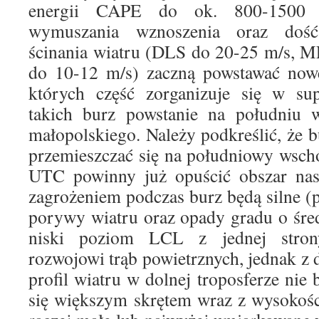
energii CAPE do ok. 800-1500 J/
wymuszania wznoszenia oraz doś
ścinania wiatru (DLS do 20-25 m/s, 
do 10-12 m/s) zaczną powstawać now
których część zorganizuje się w sup
takich burz powstanie na południu w
małopolskiego. Należy podkreślić, że 
przemieszczać się na południowy wsch
UTC powinny już opuścić obszar na
zagrożeniem podczas burz będą silne (
porywy wiatru oraz opady gradu o śre
niski poziom LCL z jednej stron
rozwojowi trąb powietrznych, jednak z 
profil wiatru w dolnej troposferze nie
się większym skrętem wraz z wysokości