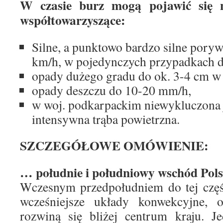
W czasie burz mogą pojawić się n
współtowarzyszące:
Silne, a punktowo bardzo silne poryw
km/h, w pojedynczych przypadkach d
opady dużego gradu do ok. 3-4 cm w 
opady deszczu do 10-20 mm/h,
w woj. podkarpackim niewykluczona 
intensywna trąba powietrzna.
SZCZEGÓŁOWE OMÓWIENIE:
… południe i południowy wschód Pol
Wczesnym przedpołudniem do tej częś
wcześniejsze układy konwekcyjne, o
rozwiną się bliżej centrum kraju. J