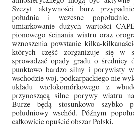
Szczyt aktywności burz przypadni
południa i wczesne popołudnie
umiarkowanie dużych wartości CAPE
pionowego ścinania wiatru oraz orog
wznoszenia powstanie kilka-kilkanaś
których część zorganizuje się w 
sprowadzać opady gradu o średnicy 
punktowo bardzo silny i porywisty w
wschodzie woj. podkarpackiego nie wy
układu wielokomórkowego z wbudo
przynoszącą silne porywy wiatru n
Burze będą stosunkowo szybko pr
południowy wschód. Późnym popołu
całkowicie opuścić obszar Polski.