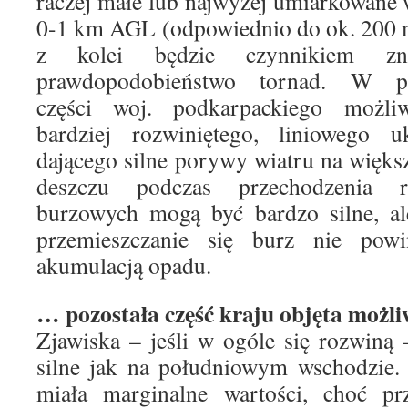
raczej małe lub najwyżej umiarkowane
0-1 km AGL (odpowiednio do ok. 200 m
z kolei będzie czynnikiem zna
prawdopodobieństwo tornad. W po
części woj. podkarpackiego możli
bardziej rozwiniętego, liniowego 
dającego silne porywy wiatru na więk
deszczu podczas przechodzenia r
burzowych mogą być bardzo silne, al
przemieszczanie się burz nie pow
akumulacją opadu.
… pozostała część kraju objęta możl
Zjawiska – jeśli w ogóle się rozwiną
silne jak na południowym wschodzie.
miała marginalne wartości, choć 