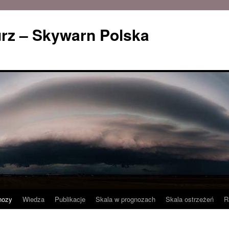
rz – Skywarn Polska
nozy
Wiedza
Publikacje
Skala w prognozach
Skala ostrzeżeń
R