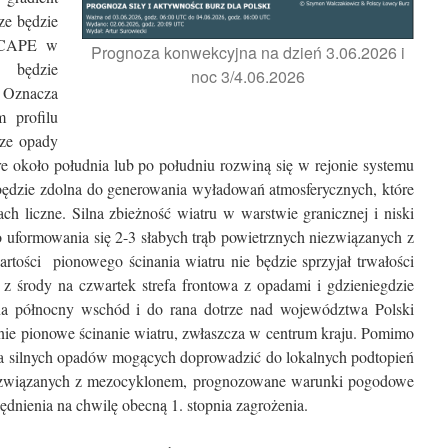
ze będzie
i CAPE w
Prognoza konwekcyjna na dzień 3.06.2026 i
 będzie
noc 3/4.06.2026
. Oznacza
 profilu
sze opady
 około południa lub po południu rozwiną się w rejonie systemu
będzie zdolna do generowania wyładowań atmosferycznych, które
h liczne. Silna zbieżność wiatru w warstwie granicznej i niski
formowania się 2-3 słabych trąb powietrznych niezwiązanych z
tości pionowego ścinania wiatru nie będzie sprzyjał trwałości
środy na czwartek strefa frontowa z opadami i gdzieniegdzie
na północny wschód i do rana dotrze nad województwa Polski
nie pionowe ścinanie wiatru, zwłaszcza w centrum kraju. Pomimo
 silnych opadów mogących doprowadzić do lokalnych podtopień
niezwiązanych z mezocyklonem, prognozowane warunki pogodowe
dnienia na chwilę obecną 1. stopnia zagrożenia.