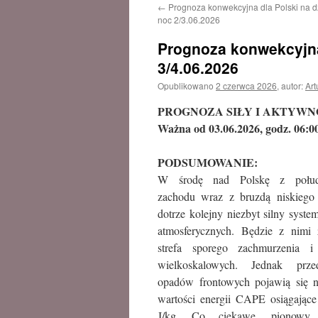
←
Prognoza konwekcyjna dla Polski na dz
treści
noc 2/3.06.2026
Prognoza konwekcyjna 
3/4.06.2026
Opublikowano
2 czerwca 2026
,
autor:
Art
PROGNOZA SIŁY I AKTYWN
Ważna od 03.06.2026, godz. 06:
PODSUMOWANIE:
W środę nad Polskę z połud
zachodu wraz z bruzdą niskiego 
dotrze kolejny niezbyt silny syste
atmosferycznych. Będzie z nimi 
strefa sporego zachmurzenia 
wielkoskalowych. Jednak prze
opadów frontowych pojawią się n
wartości energii CAPE osiągając
J/kg. Co ciekawe, pionowy g