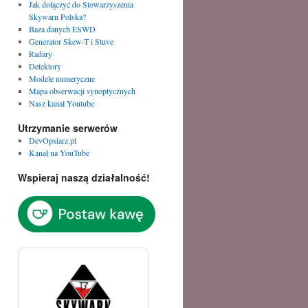
Jak dołączyć do Stowarzyszenia
Skywarn Polska?
Baza danych ESWD
Generator Skew-T i Stuve
Radary
Detektory
Modele numeryczne
Mapa obserwacji synoptycznych
Nasz kanał Youtube
Utrzymanie serwerów
DevOpsiarz.pl
Kanał na YouTube
Wspieraj naszą działalność!