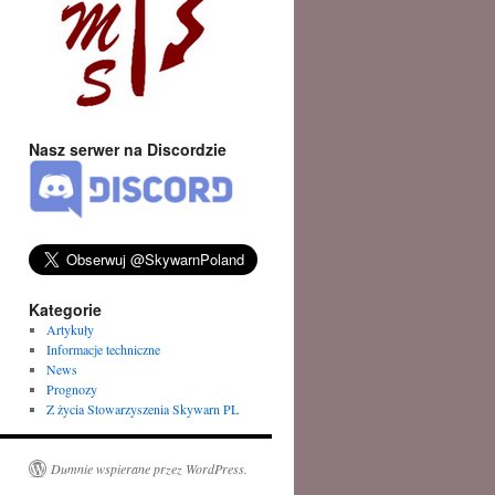
Nasz serwer na Discordzie
Kategorie
Artykuły
Informacje techniczne
News
Prognozy
Z życia Stowarzyszenia Skywarn PL
Dumnie wspierane przez WordPress.