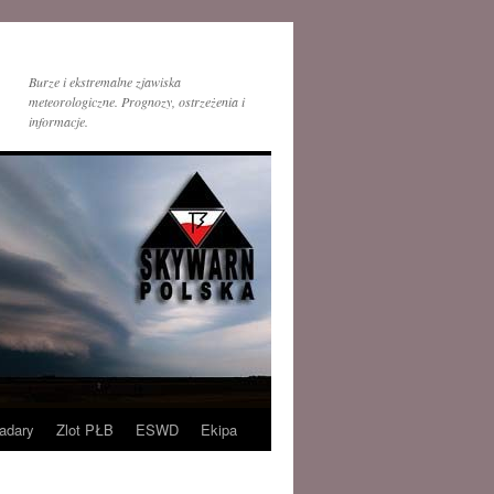
Burze i ekstremalne zjawiska
meteorologiczne. Prognozy, ostrzeżenia i
informacje.
adary
Zlot PŁB
ESWD
Ekipa