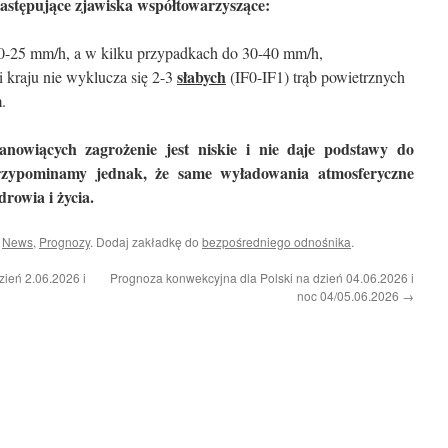
następujące zjawiska współtowarzyszące:
20-25 mm/h, a w kilku przypadkach do 30-40 mm/h,
słabych
 kraju nie wyklucza się 2-3
(IF0-IF1) trąb powietrznych
.
nowiących zagrożenie jest niskie i nie daje podstawy do
Przypominamy jednak, że same wyładowania atmosferyczne
drowia i życia.
i
News
,
Prognozy
. Dodaj zakładkę do
bezpośredniego odnośnika
.
ień 2.06.2026 i
Prognoza konwekcyjna dla Polski na dzień 04.06.2026 i
noc 04/05.06.2026
→