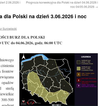
ień 2.06.2026 i
Prognoza konwekcyjna dla Polski na dzień 04.06.2026 i
noc 04/05.06.2026
→
dla Polski na dzień 3.06.2026 i noc
ur Surowiecki
OŚCI BURZ DLA POLSKI
00 UTC do 04.06.2026, godz. 06:00 UTC
niowego
ciśnienia
m frontów
związana
i opadów
d strefą
iewielkie
e 300-500
radient