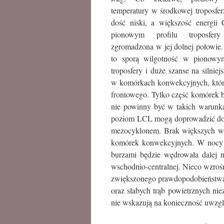
temperatury w środkowej troposfer
dość niski, a większość energi
pionowym profilu troposfery
zgromadzona w jej dolnej połowie
to sporą wilgotność w pionowym
troposfery i duże szanse na silniej
w komórkach konwekcyjnych, które
frontowego. Tylko część komórek 
nie powinny być w takich warunkac
poziom LCL mogą doprowadzić do u
mezocyklonem. Brak większych war
komórek konwekcyjnych. W nocy z 
burzami będzie wędrowała dalej 
wschodnio-centralnej. Nieco wzroś
zwiększonego prawdopodobieństwa
oraz słabych trąb powietrznych 
nie wskazują na konieczność uwzglę