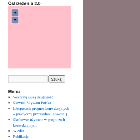
Ostrzeżenia 2.0
Menu
Wesprzyj naszą działalność
Słownik Skywarn Polska
Interpretacja prognoz konwekcyjnych
– praktyczny przewodnik [nowość!]
Skrótowce używane w prognozach
konwekcyjnych
Wiedza
Publikacje