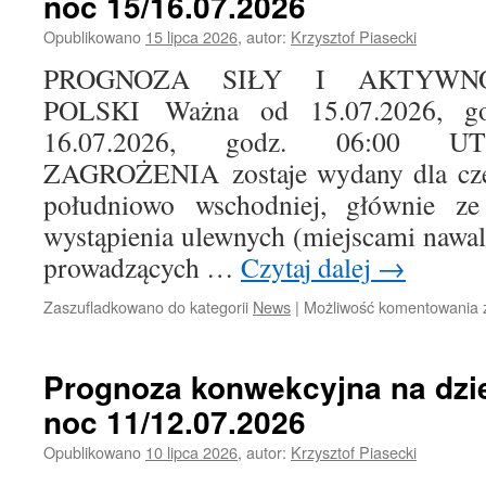
noc 15/16.07.2026
Opublikowano
15 lipca 2026
,
autor:
Krzysztof Piasecki
PROGNOZA SIŁY I AKTYWN
POLSKI Ważna od 15.07.2026, g
16.07.2026, godz. 06:00 
ZAGROŻENIA zostaje wydany dla częśc
południowo wschodniej, głównie z
wystąpienia ulewnych (miejscami nawa
prowadzących …
Czytaj dalej
→
Zaszufladkowano do kategorii
News
|
Możliwość komentowania
Prognoza konwekcyjna na dzie
noc 11/12.07.2026
i
Opublikowano
10 lipca 2026
,
autor:
Krzysztof Piasecki