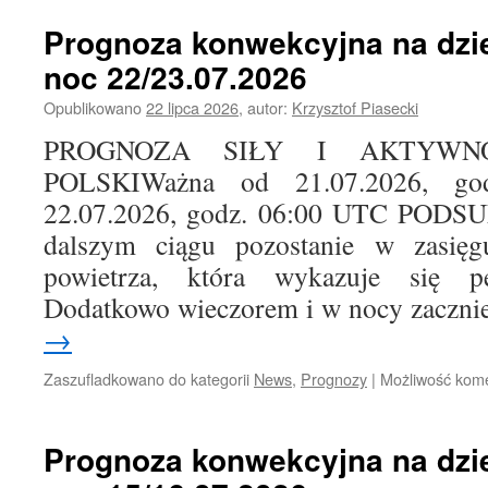
Prognoza konwekcyjna na dzie
noc 22/23.07.2026
i
Opublikowano
22 lipca 2026
,
autor:
Krzysztof Piasecki
PROGNOZA SIŁY I AKTYWN
POLSKIWażna od 21.07.2026, g
22.07.2026, godz. 06:00 UTC POD
dalszym ciągu pozostanie w zasięg
powietrza, która wykazuje się pew
Dodatkowo wieczorem i w nocy zaczn
→
Zaszufladkowano do kategorii
News
,
Prognozy
|
Możliwość kom
Prognoza konwekcyjna na dzie