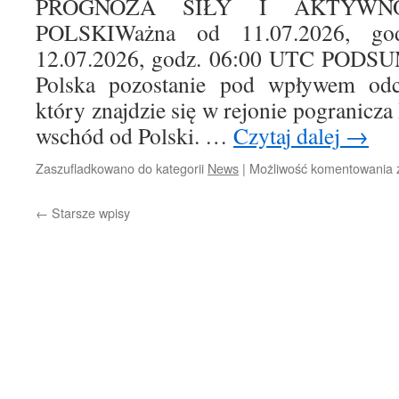
PROGNOZA SIŁY I AKTYWN
POLSKIWażna od 11.07.2026, g
12.07.2026, godz. 06:00 UTC POD
Polska pozostanie pod wpływem odc
który znajdzie się w rejonie pogranicza 
wschód od Polski. …
Czytaj dalej
→
Zaszufladkowano do kategorii
News
|
Możliwość komentowania
←
Starsze wpisy
i