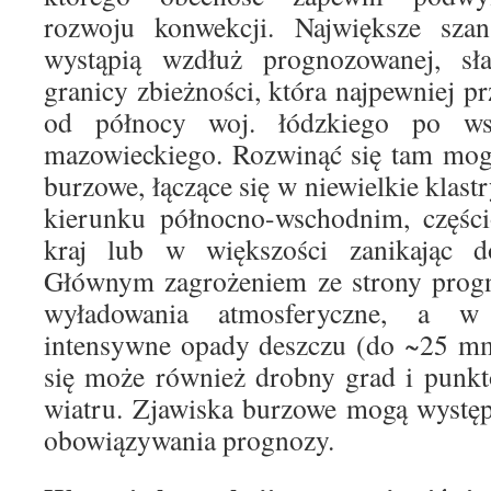
rozwoju konwekcji. Największe szans
wystąpią wzdłuż prognozowanej, sł
granicy zbieżności, która najpewniej pr
od północy woj. łódzkiego po ws
mazowieckiego. Rozwinąć się tam mog
burzowe, łączące się w niewielkie klast
kierunku północno-wschodnim, części
kraj lub w większości zanikając d
Głównym zagrożeniem ze strony prog
wyładowania atmosferyczne, a w
intensywne opady deszczu (do ~25 mm
się może również drobny grad i punkt
wiatru. Zjawiska burzowe mogą występ
obowiązywania prognozy.