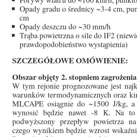
Opady gradu o średnicy ~3-4 cm, pu
cm
Opady deszczu do ~30 mm/h
Trąba powietrzna o sile do IF2 (niewi
prawdopodobieństwo wystąpienia)
SZCZEGÓŁOWE OMÓWIENIE:
Obszar objęty 2. stopniem zagrożen
W tym rejonie prognozowane jest najk
warunków termodynamicznych oraz kin
MLCAPE osiągnie do ~1500 J/kg, a l
wynosić będzie nawet -8 K. Na to 
podwyższony przepływ powietrza na
czego wynikiem będzie wzrost wskaźn