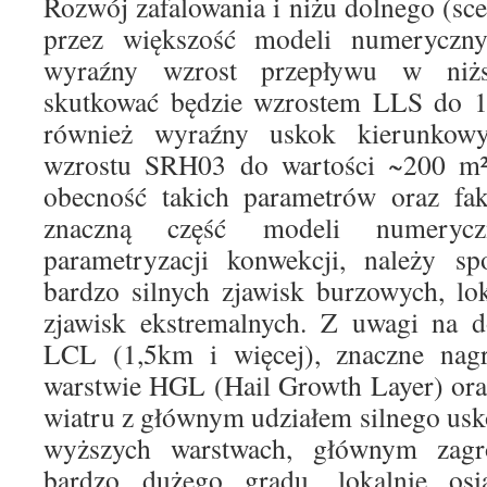
Rozwój zafalowania i niżu dolnego (s
przez większość modeli numeryczny
wyraźny wzrost przepływu w niżs
skutkować będzie wzrostem LLS do 1
również wyraźny uskok kierunkow
wzrostu SRH03 do wartości ~200 m²
obecność takich parametrów oraz fakt
znaczną część modeli numeryc
parametryzacji konwekcji, należy sp
bardzo silnych zjawisk burzowych, lo
zjawisk ekstremalnych. Z uwagi na 
LCL (1,5km i więcej), znaczne nag
warstwie HGL (Hail Growth Layer) ora
wiatru z głównym udziałem silnego us
wyższych warstwach, głównym zag
bardzo dużego gradu, lokalnie os