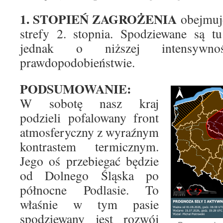
1. STOPIEŃ ZAGROŻENIA
obejmuj
strefy 2. stopnia. Spodziewane są t
jednak o niższej intensywn
prawdopodobieństwie.
PODSUMOWANIE:
W sobotę nasz kraj
podzieli pofalowany front
atmosferyczny z wyraźnym
kontrastem termicznym.
Jego oś przebiegać będzie
od Dolnego Śląska po
północne Podlasie. To
właśnie w tym pasie
spodziewany jest rozwój