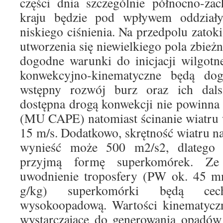
części dnia szczególnie północno-za
kraju będzie pod wpływem oddziaływ
niskiego ciśnienia. Na przedpolu zatok
utworzenia się niewielkiego pola zbież
dogodne warunki do inicjacji wilgotn
konwekcyjno-kinematyczne będą dog
wstępny rozwój burz oraz ich dals
dostępna drogą konwekcji nie powinna
(MU CAPE) natomiast ścinanie wiatru
15 m/s. Dodatkowo, skrętność wiatru 
wynieść może 500 m2/s2, dlatego t
przyjmą formę superkomórek. Z
uwodnienie troposfery (PW ok. 45
g/kg) superkomórki będą ce
wysokoopadową. Wartości kinematycz
wystarczające do generowania opadów