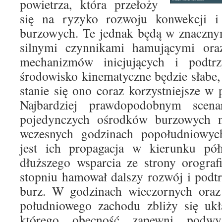
powietrza, która przełoży
się na ryzyko rozwoju konwekcji 
burzowych. Te jednak będą w znaczny
silnymi czynnikami hamującymi ora
mechanizmów inicjujących i podtr
środowisko kinematyczne będzie słabe,
stanie się ono coraz korzystniejsze w 
Najbardziej prawdopodobnym scena
pojedynczych ośrodków burzowych n
wczesnych godzinach popołudniowyc
jest ich propagacja w kierunku pó
dłuższego wsparcia ze strony orogra
stopniu hamował dalszy rozwój i podt
burz. W godzinach wieczornych oraz
południowego zachodu zbliży się ukła
którego obecność zapewni podwy