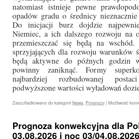
natomiast istnieje pewne prawdopodo
opadów gradu o średnicy nieznacznie 
Do inicjacji burz dojdzie najpewnie
Niemiec, a ich dalszego rozwoju na o
przemieszczać się będą na wschód.
sprzyjających dla rozwoju warunków 
będą aktywne do późnych godzin 
powinny zaniknąć. Formy super
najbardziej rozbudowanej post
podwyższone wartości wyładowań dozi
Zaszufladkowano do kategorii
News
,
Prognozy
|
Możliwość kom
Prognoza konwekcyjna dla Pol
03.08.2026 i noc 03/04.08.202