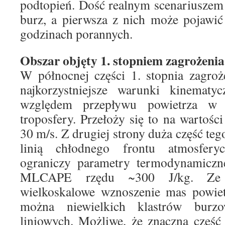
podtopień. Dość realnym scenariuszem j
burz, a pierwsza z nich może pojawić
godzinach porannych.
Obszar objęty 1. stopniem zagrożeni
W północnej części 1. stopnia zagro
najkorzystniejsze warunki kinematyc
względem przepływu powietrza w 
troposfery. Przełoży się to na wartośc
30 m/s. Z drugiej strony duża część teg
linią chłodnego frontu atmosfery
ograniczy parametry termodynamiczne
MLCAPE rzędu ~300 J/kg. Ze 
wielkoskalowe wznoszenie mas powiet
można niewielkich klastrów burz
liniowych. Możliwe, że znaczna część