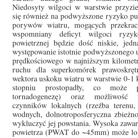
Niedosyty wilgoci w warstwie przyzi
się również na podwyższone ryzyko pu
porywów wiatru, mogących przekrac
wspomniany deficyt wilgoci ryzyk
powietrznej będzie dość niskie, jed
występowanie istotnie podwyższonego 
prędkościowego w najniższym kilomet
ruchu dla superkomórek prawoskrę
wektora uskoku wiatru w warstwie 0-1
stopniu prostopadły, co może 
tornadogenezę) oraz możliwość w
czynników lokalnych (rzeźba terenu,
wodnych, dolnotroposferyczna zbieżn
wykluczyć jej powstania. Wysoka zawa
powietrza (PWAT do ~45mm) może lok