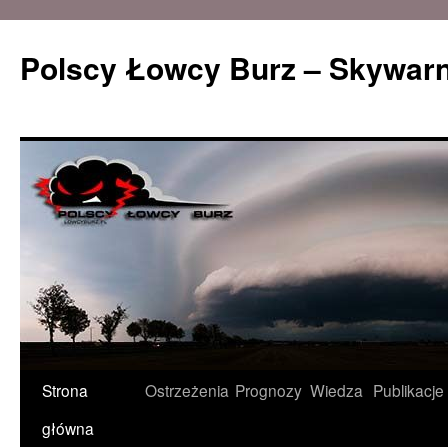
Polscy Łowcy Burz – Skywarn
Przeskocz
Strona
Ostrzeżenia
Prognozy
Wiedza
Publikacje
do
główna