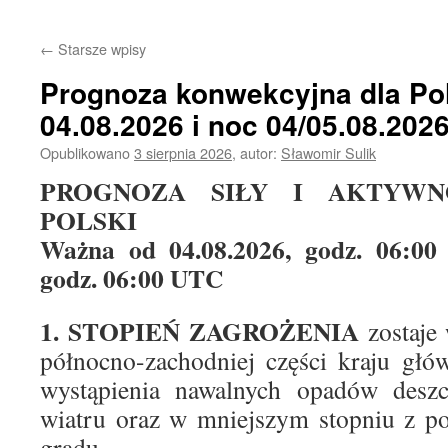
treści
←
Starsze wpisy
Prognoza konwekcyjna dla Pol
04.08.2026 i noc 04/05.08.202
Opublikowano
3 sierpnia 2026
,
autor:
Sławomir Sulik
PROGNOZA SIŁY I AKTYWN
POLSKI
Ważna od 04.08.2026, godz. 06:00
godz. 06:00 UTC
1. STOPIEŃ ZAGROŻENIA
zostaje
północno-zachodniej części kraju gł
wystąpienia nawalnych opadów desz
wiatru oraz w mniejszym stopniu z 
gradu.