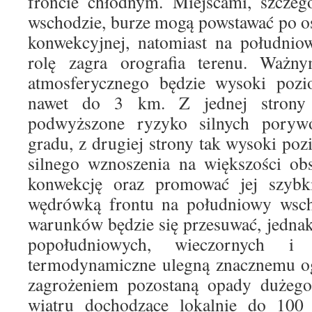
froncie chłodnym. Miejscami, szczeg
wschodzie, burze mogą powstawać po o
konwekcyjnej, natomiast na południo
rolę zagra orografia terenu. Ważn
atmosferycznego będzie wysoki poz
nawet do 3 km. Z jednej strony 
podwyższone ryzyko silnych pory
gradu, z drugiej strony tak wysoki poz
silnego wznoszenia na większości ob
konwekcję oraz promować jej szybk
wędrówką frontu na południowy wschó
warunków będzie się przesuwać, jedna
popołudniowych, wieczornych i
termodynamiczne ulegną znacznemu o
zagrożeniem pozostaną opady dużego
wiatru dochodzące lokalnie do 100