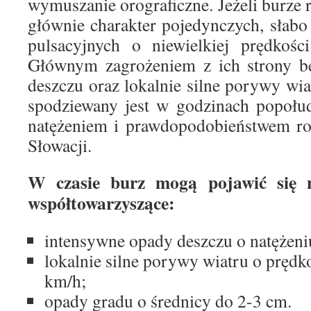
wymuszanie orograficzne. Jeżeli burze 
głównie charakter pojedynczych, słab
pulsacyjnych o niewielkiej prędkości
Głównym zagrożeniem z ich strony b
deszczu oraz lokalnie silne porywy wi
spodziewany jest w godzinach popołu
natężeniem i prawdopodobieństwem ro
Słowacji.
W czasie burz mogą pojawić się n
współtowarzyszące:
intensywne opady deszczu o natężen
lokalnie silne porywy wiatru o prędk
km/h;
opady gradu o średnicy do 2-3 cm.