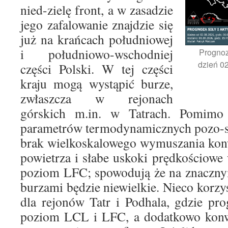
nied-zielę front, a w zasadzie
jego zafalowanie znajdzie się
już na krańcach południowej
i południowo-wschodniej
Prognoz
dzień 02
części Polski. W tej części
kraju mogą wystąpić burze,
zwłaszcza w rejonach
górskich m.in. w Tatrach. Pomimo
parametrów termodynamicznych pozo-sta
brak wielkoskalowego wymuszania konw
powietrza i słabe uskoki prędkościowe 
poziom LFC; spowodują że na znaczny
burzami będzie niewielkie. Nieco korzy
dla rejonów Tatr i Podhala, gdzie pr
poziom LCL i LFC, a dodatkowo kon