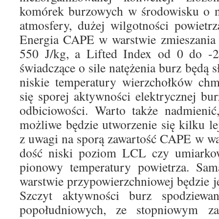
komórek burzowych w środowisku o ni
atmosfery, dużej wilgotności powietrz
Energia CAPE w warstwie zmieszania 
550 J/kg, a Lifted Index od 0 do -2
świadczące o sile natężenia burz będą 
niskie temperatury wierzchołków ch
się sporej aktywności elektrycznej bu
odbiciowości. Warto także nadmienić
możliwe będzie utworzenie się kilku 
z uwagi na sporą zawartość CAPE w wa
dość niski poziom LCL czy umiarkow
pionowy temperatury powietrza. Sam
warstwie przypowierzchniowej będzie j
Szczyt aktywności burz spodziewa
popołudniowych, ze stopniowym z