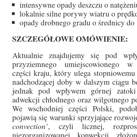
intensywne opady deszczu o natężen
lokalnie silne porywy wiatru o prędk
opady drobnego gradu o średnicy do 
SZCZEGÓŁOWE OMÓWIENIE:
Aktualnie znajdujemy się pod wpł
przyziemnego umiejscowionego w 
części kraju, który ulega stopniowem
nadchodzącej doby w dalszym ciągu b
jednak pod wpływem górnej zatoki 
adwekcji chłodnego oraz wilgotnego p
We wschodniej części Polski, podo
pojawią się warunki sprzyjające rozwoj
convection’
, czyli licznej, rozpro
niezorganizowanej konwekcji złożo