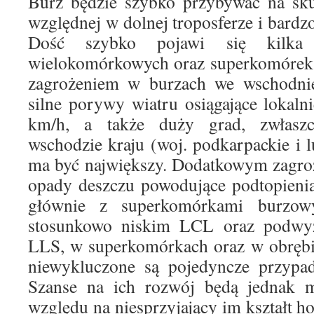
Burz będzie szybko przybywać na sku
względnej w dolnej troposferze i bardz
Dość szybko pojawi się kilka 
wielokomórkowych oraz superkomóre
zagrożeniem w burzach we wschodnie
silne porywy wiatru osiągające lokal
km/h, a także duży grad, zwłasz
wschodzie kraju (woj. podkarpackie i 
ma być największy. Dodatkowym zagro
opady deszczu powodujące podtopienia
głównie z superkomórkami burzo
stosunkowo niskim LCL oraz podwyż
LLS, w superkomórkach oraz w obrębie
niewykluczone są pojedyncze przypad
Szanse na ich rozwój będą jednak 
względu na niesprzyjający im kształt 