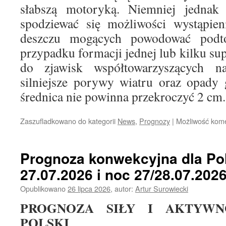
słabszą motoryką. Niemniej jednak 
spodziewać się możliwości wystąpie
deszczu mogących powodować podto
przypadku formacji jednej lub kilku 
do zjawisk współtowarzyszących n
silniejsze porywy wiatru oraz opady 
średnica nie powinna przekroczyć 2 cm.
Zaszufladkowano do kategorii
News
,
Prognozy
|
Możliwość kom
Prognoza konwekcyjna dla Pol
27.07.2026 i noc 27/28.07.202
Opublikowano
26 lipca 2026
,
autor:
Artur Surowiecki
PROGNOZA SIŁY I AKTYWN
POLSKI