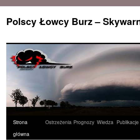
Polscy Łowcy Burz – Skywarn
Przeskocz
Strona
Ostrzeżenia
Prognozy
Wiedza
Publikacje
do
główna