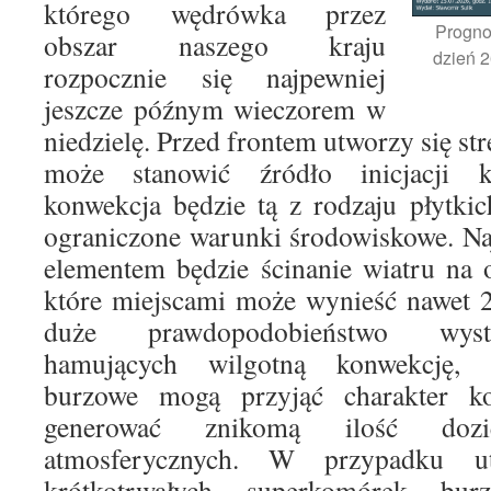
którego wędrówka przez
Progno
obszar naszego kraju
dzień 2
rozpocznie się najpewniej
jeszcze późnym wieczorem w
niedzielę. Przed frontem utworzy się str
może stanowić źródło inicjacji 
konwekcja będzie tą z rodzaju płytki
ograniczone warunki środowiskowe. Na
elementem będzie ścinanie wiatru na
które miejscami może wynieść nawet 
duże prawdopodobieństwo wyst
hamujących wilgotną konwekcję, 
burzowe mogą przyjąć charakter 
generować znikomą ilość dozi
atmosferycznych. W przypadku ut
krótkotrwałych superkomórek bu