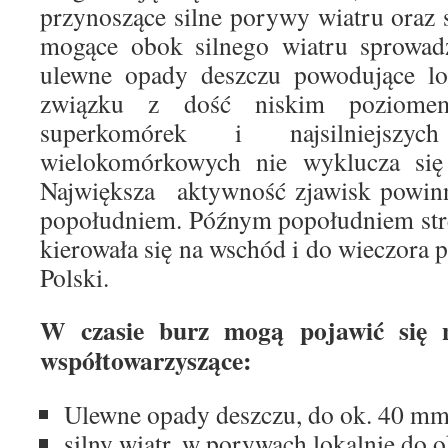
przynoszące silne porywy wiatru oraz
mogące obok silnego wiatru sprowadz
ulewne opady deszczu powodujące lo
związku z dość niskim poziom
superkomórek i najsilniejszy
wielokomórkowych nie wyklucza się
Największa aktywność zjawisk powin
popołudniem. Późnym popołudniem stre
kierowała się na wschód i do wieczora 
Polski.
W czasie burz mogą pojawić się n
współtowarzyszące:
Ulewne opady deszczu, do ok. 40 mm
silny wiatr, w porywach lokalnie do 