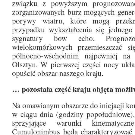
związku z powyższym prognozowane 
zorganizowanych burz mogących genero
porywy wiatru, które mogą prze
przypadku wykształcenia się jednego
sygnatury bow echo. Prognoz
wielokomórkowych przemieszczać si
północno-wschodnim najpewniej na 
Olsztyn. W pierwszej części nocy ukł
opuścić obszar naszego kraju.
…
pozostała część kraju objęta możl
Na omawianym obszarze do inicjacji kon
w ciągu dnia (godziny popołudniowe)
sprzyjające warunki kinematycz
Cumulonimbus będą charakteryzować s