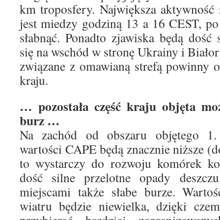
km troposfery. Największa aktywność
jest miedzy godziną 13 a 16 CEST, po
słabnąć. Ponadto zjawiska będą dość 
się na wschód w stronę Ukrainy i Biało
związane z omawianą strefą powinny o
kraju.
… pozostała część kraju objęta moż
burz …
Na zachód od obszaru objętego 1. 
wartości CAPE będą znacznie niższe (do
to wystarczy do rozwoju komórek ko
dość silne przelotne opady deszcz
miejscami także słabe burze. Wartoś
wiatru będzie niewielka, dzięki cze