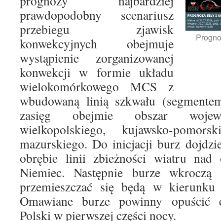
prognozy najbardziej
prawdopodobny scenariusz
przebiegu zjawisk
Progno
konwekcyjnych obejmuje
wystąpienie zorganizowanej
konwekcji w formie układu
wielokomórkowego MCS z
wbudowaną linią szkwału (segmente
zasięg obejmie obszar wojewó
wielkopolskiego, kujawsko-pomor
mazurskiego. Do inicjacji burz dojdzi
obrębie linii zbieżności wiatru nad
Niemiec. Następnie burze wkroczą 
przemieszczać się będą w kierunku
Omawiane burze powinny opuścić ca
Polski w pierwszej części nocy.