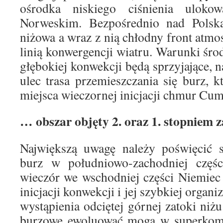
ośrodka niskiego ciśnienia ulok
Norweskim. Bezpośrednio nad Polską
niżowa a wraz z nią chłodny front atm
linią konwergencji wiatru. Warunki śr
głębokiej konwekcji będą sprzyjające, 
ulec trasa przemieszczania się burz, k
miejsca wieczornej inicjacji chmur Cu
… obszar objęty 2. oraz 1. stopniem 
Największą uwagę należy poświęcić s
burz w południowo-zachodniej częś
wieczór we wschodniej części Niemiec
inicjacji konwekcji i jej szybkiej organi
wystąpienia odciętej górnej zatoki ni
burzowe ewoluować mogą w superkom