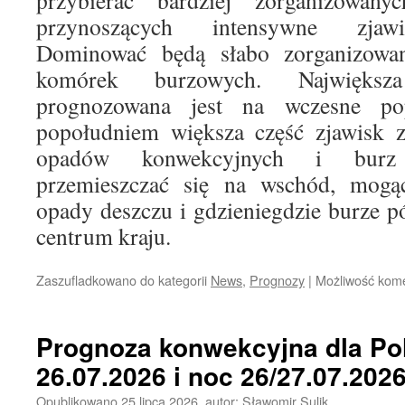
przybierać bardziej zorganizowan
przynoszących intensywne zjawi
Dominować będą słabo zorganizowane
komórek burzowych. Największ
prognozowana jest na wczesne po
popołudniem większa część zjawisk za
opadów konwekcyjnych i burz 
przemieszczać się na wschód, mogąc
opady deszczu i gdzieniegdzie burze
centrum kraju.
Zaszufladkowano do kategorii
News
,
Prognozy
|
Możliwość kom
Prognoza konwekcyjna dla Pol
26.07.2026 i noc 26/27.07.202
Opublikowano
25 lipca 2026
,
autor:
Sławomir Sulik