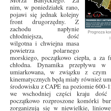
Morza Bałtyckiego. Za
nim, w poniedziałek rano,
pojawi się jednak kolejny
front drugorzędny. Z
zachodu napłynie
Prognoza ko
chłodniejsza, dość
wilgotna i chwiejna masa
powietrza polarnego
morskiego, początkowo ciepła, a za 
chłodna. Dynamika przepływu w 
umiarkowana, w związku z czym w
kinematycznych będą miały również um
środowisku z CAPE na poziomie 600-12
we wschodniej części kraju dość
początkowo rozproszone komórki burz
zorganizują się w niewielkie, linio