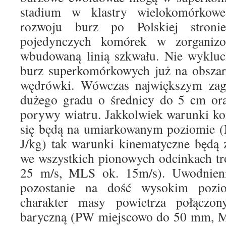
stadium w klastry wielokomórkowe
rozwoju burz po Polskiej stroni
pojedynczych komórek w zorgani
wbudowaną linią szkwału. Nie wykluc
burz superkomórkowych już na obszarz
wędrówki. Wówczas największym zag
dużego gradu o średnicy do 5 cm ora
porywy wiatru. Jakkolwiek warunki ko
się będą na umiarkowanym poziomie
J/kg) tak warunki kinematyczne będą
we wszystkich pionowych odcinkach tr
25 m/s, MLS ok. 15m/s). Uwodnieni
pozostanie na dość wysokim pozi
charakter masy powietrza połączon
baryczną (PW miejscowo do 50 mm, 