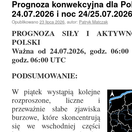
Prognoza konwekcyjna dla Pol
24.07.2026 i noc 24/25.07.202
Opublikowano
23 lipca 2026
,
autor:
Patryk Matczak
i
PROGNOZA SIŁY I AKTYWN
POLSKI
Ważna od 24.07.2026, godz. 06:00
godz. 06:00 UTC
PODSUMOWANIE:
W piątek wystąpią kolejne
rozproszone, liczne i
przeważnie słabe zjawiska
burzowe, które skoncentrują
się we wschodniej części