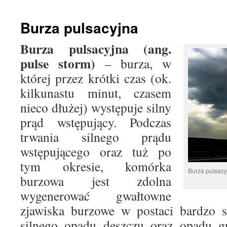
treści
Burza pulsacyjna
Burza pulsacyjna (ang.
pulse storm)
– burza, w
której przez krótki czas (ok.
kilkunastu minut, czasem
nieco dłużej) występuje silny
prąd wstępujący. Podczas
trwania silnego prądu
wstępującego oraz tuż po
tym okresie, komórka
Burza pulsacyj
burzowa jest zdolna
wygenerować gwałtowne
zjawiska burzowe w postaci bardzo s
silnego opadu deszczu oraz opadu g