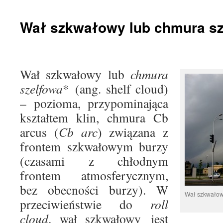
treści
Wał szkwałowy lub chmura sz
Wał szkwałowy lub
chmura
szelfowa
* (ang. shelf cloud)
– pozioma, przypominająca
kształtem klin, chmura Cb
arcus (
Cb arc
) związana z
frontem szkwałowym burzy
(czasami z chłodnym
frontem atmosferycznym,
bez obecności burzy). W
Wał szkwałowy
przeciwieństwie do
roll
cloud
, wał szkwałowy jest