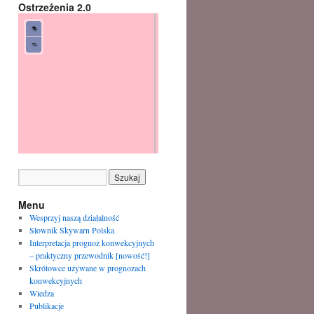
Ostrzeżenia 2.0
Menu
Wesprzyj naszą działalność
Słownik Skywarn Polska
Interpretacja prognoz konwekcyjnych
– praktyczny przewodnik [nowość!]
Skrótowce używane w prognozach
konwekcyjnych
Wiedza
Publikacje