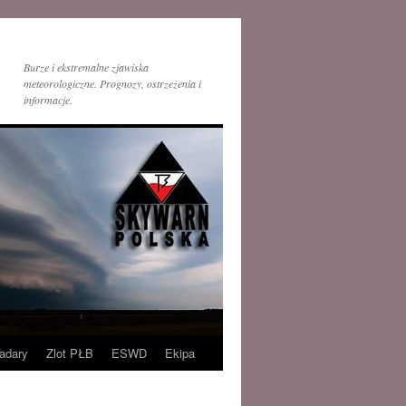
Burze i ekstremalne zjawiska
meteorologiczne. Prognozy, ostrzeżenia i
informacje.
adary
Zlot PŁB
ESWD
Ekipa