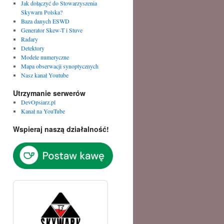
Jak dołączyć do Stowarzyszenia
Skywarn Polska?
Baza danych ESWD
Generator Skew-T i Stuve
Radary
Detektory
Modele numeryczne
Mapa obserwacji synoptycznych
Nasz kanał Youtube
Utrzymanie serwerów
DevOpsiarz.pl
Kanał na YouTube
Wspieraj naszą działalność!