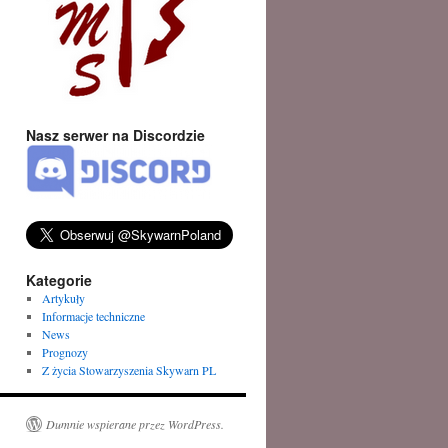
Nasz serwer na Discordzie
Kategorie
Artykuły
Informacje techniczne
News
Prognozy
Z życia Stowarzyszenia Skywarn PL
Dumnie wspierane przez WordPress.