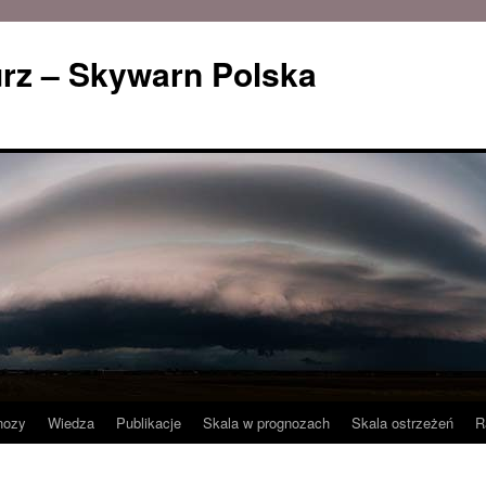
rz – Skywarn Polska
nozy
Wiedza
Publikacje
Skala w prognozach
Skala ostrzeżeń
R