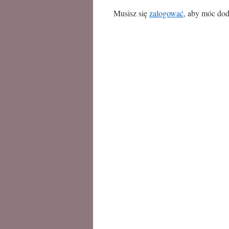
Musisz się
zalogować
, aby móc dod