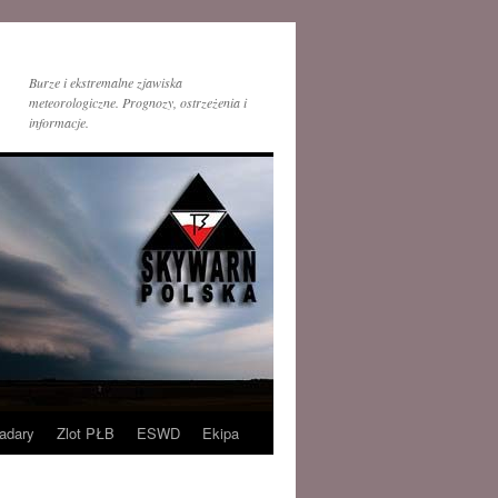
Burze i ekstremalne zjawiska
meteorologiczne. Prognozy, ostrzeżenia i
informacje.
adary
Zlot PŁB
ESWD
Ekipa