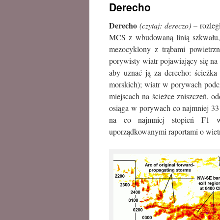
Derecho
treści
Derecho
(czytaj: dereczo)
– rozleg
MCS z wbudowaną linią szkwału,
mezocyklony z trąbami powietrzny
porywisty wiatr pojawiający się na
aby uznać ją za derecho: ścieżk
morskich); wiatr w porywach podcz
miejscach na ścieżce zniszczeń, o
osiąga w porywach co najmniej 33
na co najmniej stopień F1 w 
uporządkowanymi raportami o wietr