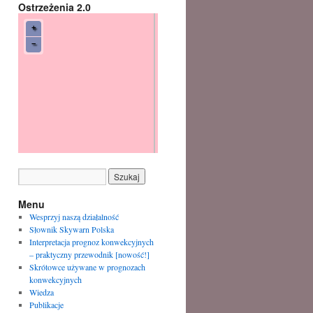
Ostrzeżenia 2.0
Menu
Wesprzyj naszą działalność
Słownik Skywarn Polska
Interpretacja prognoz konwekcyjnych
– praktyczny przewodnik [nowość!]
Skrótowce używane w prognozach
konwekcyjnych
Wiedza
Publikacje