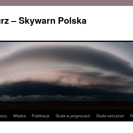
rz – Skywarn Polska
nozy
Wiedza
Publikacje
Skala w prognozach
Skala ostrzeżeń
R