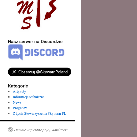
Nasz serwer na Discordzie
Kategorie
Artykuły
Informacje techniczne
News
Prognozy
Z życia Stowarzyszenia Skywarn PL
Dumnie wspierane przez WordPress.