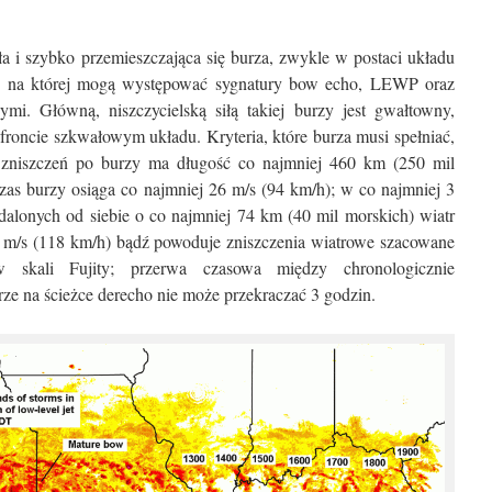
ła i szybko przemieszczająca się burza, zwykle w postaci układu
 na której mogą występować sygnatury bow echo, LEWP oraz
mi. Główną, niszczycielską siłą takiej burzy jest gwałtowny,
 froncie szkwałowym układu. Kryteria, które burza musi spełniać,
a zniszczeń po burzy ma długość co najmniej 460 km (250 mil
as burzy osiąga co najmniej 26 m/s (94 km/h); w co najmniej 3
ddalonych od siebie o co najmniej 74 km (40 mil morskich) wiatr
 m/s (118 km/h) bądź powoduje zniszczenia wiatrowe szacowane
skali Fujity; przerwa czasowa między chronologicznie
ze na ścieżce derecho nie może przekraczać 3 godzin.