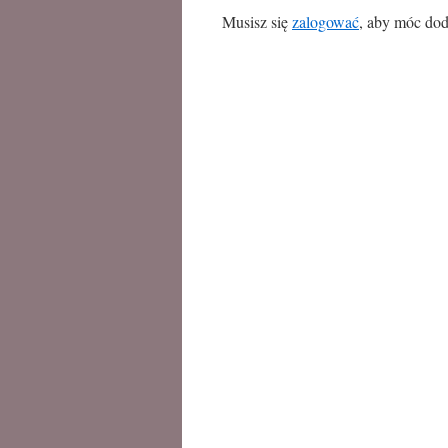
Musisz się
zalogować
, aby móc dod