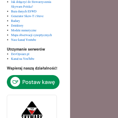
Jak dołączyć do Stowarzyszenia
Skywarn Polska?
Baza danych ESWD
Generator Skew-T i Stuve
Radary
Detektory
Modele numeryczne
Mapa obserwacji synoptycznych
Nasz kanał Youtube
Utrzymanie serwerów
DevOpsiarz.pl
Kanał na YouTube
Wspieraj naszą działalność!