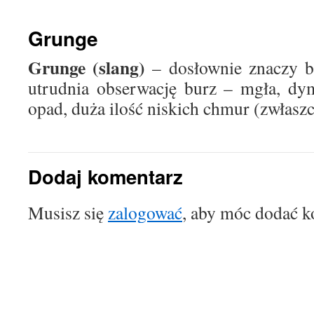
treści
Grunge
Grunge (slang)
– dosłownie znaczy b
utrudnia obserwację burz – mgła, dym
opad, duża ilość niskich chmur (zwłaszc
Dodaj komentarz
Musisz się
zalogować
, aby móc dodać k