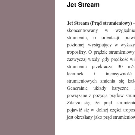
Jet Stream
treści
Jet Stream (Prąd strumieniowy)
–
skoncentrowany w względni
strumieniu, o orientacji pra
poziomej, występujący w wyższyc
troposfery. O prądzie strumieni
zazwyczaj wtedy, gdy prędkość wi
strumieniu przekracza 30 m/s
kierunek i intensywnoś
strumieniowych zmienia się każ
Generalnie układy baryczne 
powiązane z pozycją prądów stru
Zdarza się, że prąd strumien
pojawić się w dolnej części tropos
jest określany jako prąd strumieni