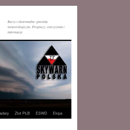
Burze i ekstremalne zjawiska
meteorologiczne. Prognozy, ostrzeżenia i
informacje.
adary
Zlot PŁB
ESWD
Ekipa