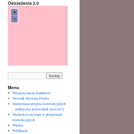
Ostrzeżenia 2.0
Menu
Wesprzyj naszą działalność
Słownik Skywarn Polska
Interpretacja prognoz konwekcyjnych
– praktyczny przewodnik [nowość!]
Skrótowce używane w prognozach
konwekcyjnych
Wiedza
Publikacje