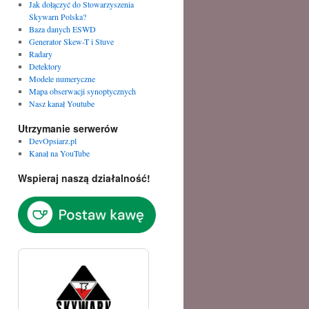
Jak dołączyć do Stowarzyszenia
Skywarn Polska?
Baza danych ESWD
Generator Skew-T i Stuve
Radary
Detektory
Modele numeryczne
Mapa obserwacji synoptycznych
Nasz kanał Youtube
Utrzymanie serwerów
DevOpsiarz.pl
Kanał na YouTube
Wspieraj naszą działalność!