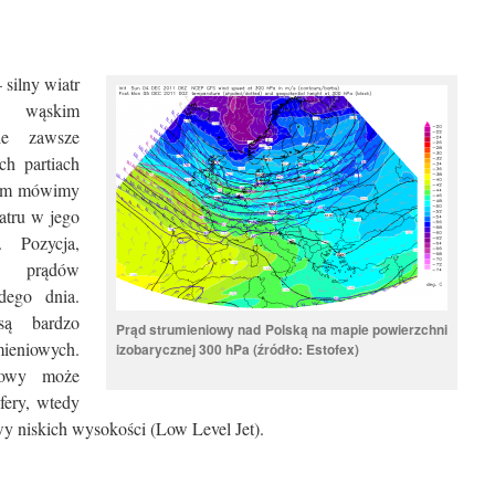
 silny wiatr
e wąskim
wie zawsze
h partiach
owym mówimy
atru w jego
. Pozycja,
ć prądów
dego dnia.
są bardzo
Prąd strumieniowy nad Polską na mapie powierzchni
mieniowych.
izobarycznej 300 hPa (źródło: Estofex)
iowy może
fery, wtedy
owy niskich wysokości (Low Level Jet).