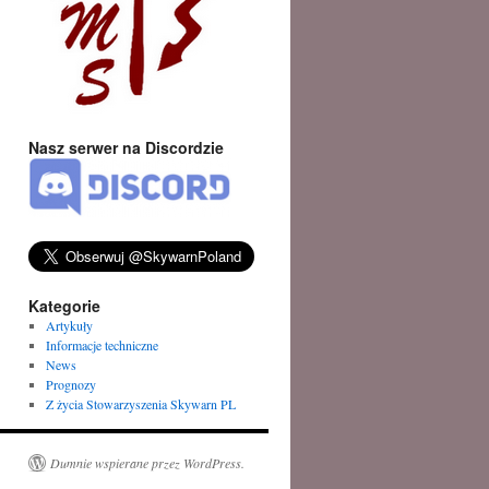
Nasz serwer na Discordzie
Kategorie
Artykuły
Informacje techniczne
News
Prognozy
Z życia Stowarzyszenia Skywarn PL
Dumnie wspierane przez WordPress.