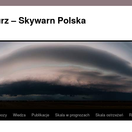
rz – Skywarn Polska
nozy
Wiedza
Publikacje
Skala w prognozach
Skala ostrzeżeń
R