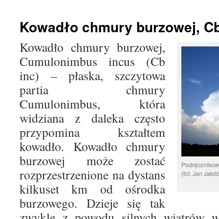
treści
Kowadło chmury burzowej, Cb
Kowadło chmury burzowej,
Cumulonimbus incus (Cb
inc) – płaska, szczytowa
partia chmury
Cumulonimbus, która
widziana z daleka często
przypomina kształtem
kowadło. Kowadło chmury
burzowej może zostać
Podręczniko
rozprzestrzenione na dystans
(fot. Jan Jakó
kilkuset km od ośrodka
burzowego. Dzieje się tak
zwykle z powodu silnych wiatrów w