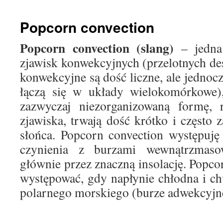
treści
Popcorn convection
Popcorn convection (slang)
– jedna
zjawisk konwekcyjnych (przelotnych de
konwekcyjne są dość liczne, ale jednoc
łączą się w układy wielokomórkowe)
zazwyczaj niezorganizowaną formę, r
zjawiska, trwają dość krótko i często 
słońca. Popcorn convection występuj
czynienia z burzami wewnątrzmaso
głównie przez znaczną insolację. Popco
występować, gdy napłynie chłodna i c
polarnego morskiego (burze adwekcyjn