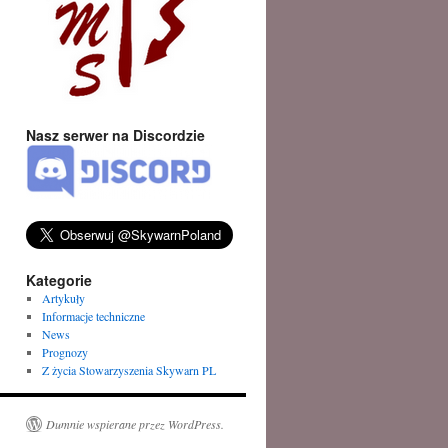
Nasz serwer na Discordzie
Kategorie
Artykuły
Informacje techniczne
News
Prognozy
Z życia Stowarzyszenia Skywarn PL
Dumnie wspierane przez WordPress.