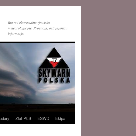
Burze i ekstremalne zjawiska
meteorologiczne. Prognozy, ostrzeżenia i
informacje.
adary
Zlot PŁB
ESWD
Ekipa