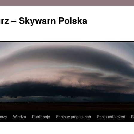
rz – Skywarn Polska
nozy
Wiedza
Publikacje
Skala w prognozach
Skala ostrzeżeń
R