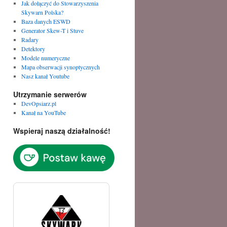
Jak dołączyć do Stowarzyszenia
Skywarn Polska?
Baza danych ESWD
Generator Skew-T i Stuve
Radary
Detektory
Modele numeryczne
Mapa obserwacji synoptycznych
Nasz kanał Youtube
Utrzymanie serwerów
DevOpsiarz.pl
Kanał na YouTube
Wspieraj naszą działalność!