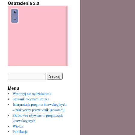
Ostrzeżenia 2.0
Menu
Wesprzyj naszą działalność
Słownik Skywarn Polska
Interpretacja prognoz konwekcyjnych
– praktyczny przewodnik [nowość!]
Skrótowce używane w prognozach
konwekcyjnych
Wiedza
Publikacje