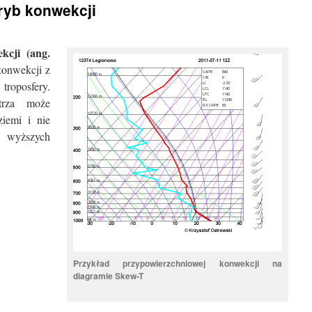
ryb konwekcji
kcji (ang.
konwekcji z
roposfery.
trza może
ziemi i nie
wyższych
Przykład przypowierzchniowej konwekcji na
diagramie Skew-T