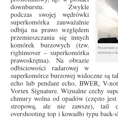
downburstu. Zwykle
podczas swojej wędrówki
superkomórka zauważalnie
odbija na prawo względem
przemieszczania się innych
komórek burzowych (tzw.
Południowo-z
rightmover – superkomórka
widzianej z du
prawoskrętna). Na obrazie
odbiciowości radarowej w
superkomórce burzowej widoczne są ta
echo lub pendant echo, BWER, V-not
Vortex Signature. Wizualne cechy sup
chmury wolna od opadów (często jest
stropową, ale nie zawsze), tail c
overshooting top i kowadło typu back-s