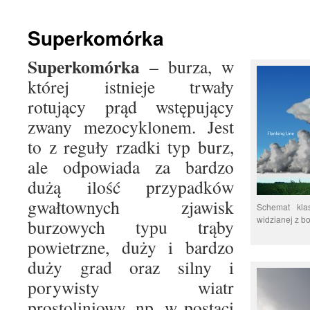
treści
Superkomórka
Superkomórka
– burza, w
której istnieje trwały
rotujący prąd wstępujący
zwany mezocyklonem. Jest
to z reguły rzadki typ burz,
ale odpowiada za bardzo
dużą ilość przypadków
gwałtownych zjawisk
Schemat kla
widzianej z 
burzowych typu trąby
powietrzne, duży i bardzo
duży grad oraz silny i
porywisty wiatr
prostoliniowy, np. w postaci