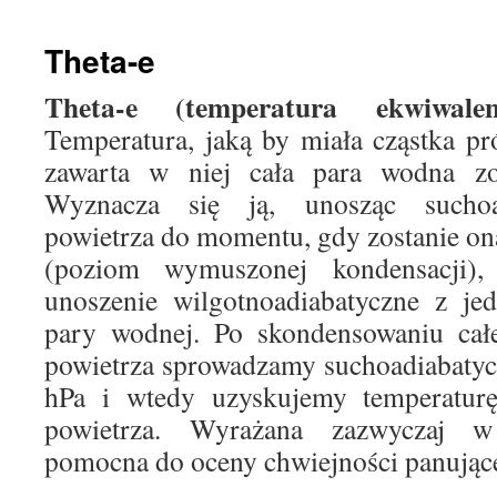
treści
Theta-e
Theta-e (temperatura ekwiwalent
Temperatura, jaką by miała cząstka p
zawarta w niej cała para wodna zo
Wyznacza się ją, unosząc suchoad
powietrza do momentu, gdy zostanie o
(poziom wymuszonej kondensacji)
unoszenie wilgotnoadiabatyczne z je
pary wodnej. Po skondensowaniu całe
powietrza sprowadzamy suchoadiabaty
hPa i wtedy uzyskujemy temperaturę 
powietrza. Wyrażana zazwyczaj w
pomocna do oceny chwiejności panujące