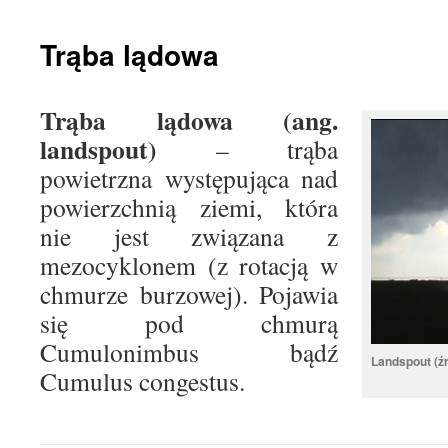
treści
Trąba lądowa
Trąba lądowa (ang.
landspout)
– trąba
powietrzna występująca nad
powierzchnią ziemi, która
nie jest związana z
mezocyklonem (z rotacją w
chmurze burzowej). Pojawia
się pod chmurą
Cumulonimbus bądź
Landspout (ź
Cumulus congestus.