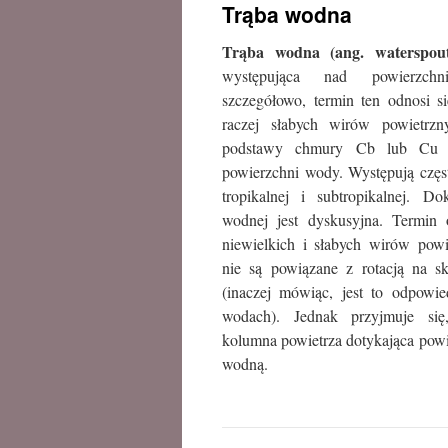
Trąba wodna
treści
Trąba wodna (ang. waterspout
występująca nad powierzchn
szczegółowo, termin ten odnosi s
raczej słabych wirów powietrzn
podstawy chmury Cb lub Cu c
powierzchni wody. Występują częs
tropikalnej i subtropikalnej. Do
wodnej jest dyskusyjna. Termin
niewielkich i słabych wirów powi
nie są powiązane z rotacją na s
(inaczej mówiąc, jest to odpowie
wodach). Jednak przyjmuje się
kolumna powietrza dotykająca powi
wodną.