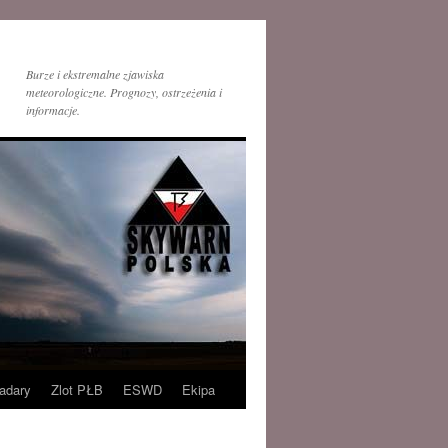
Burze i ekstremalne zjawiska
meteorologiczne. Prognozy, ostrzeżenia i
informacje.
adary
Zlot PŁB
ESWD
Ekipa