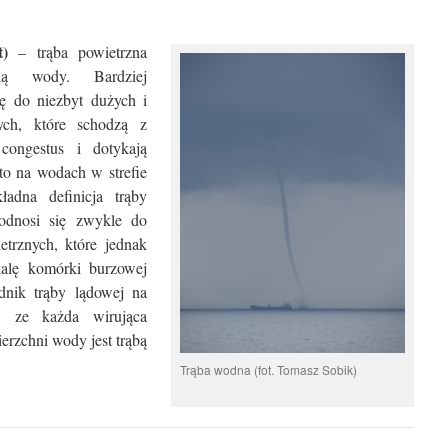
)
– trąba powietrzna
ią wody. Bardziej
ię do niezbyt dużych i
ych, które schodzą z
ongestus i dotykają
to na wodach w strefie
kładna definicja trąby
 odnosi się zwykle do
etrznych, które jednak
kalę komórki burzowej
dnik trąby lądowej na
, ze każda wirująca
erzchni wody jest trąbą
Trąba wodna (fot. Tomasz Sobik)