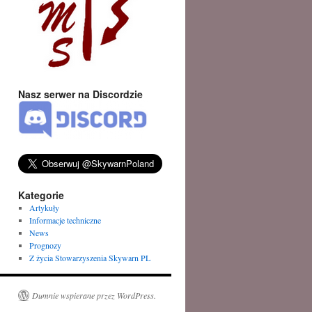
Nasz serwer na Discordzie
Kategorie
Artykuły
Informacje techniczne
News
Prognozy
Z życia Stowarzyszenia Skywarn PL
Dumnie wspierane przez WordPress.