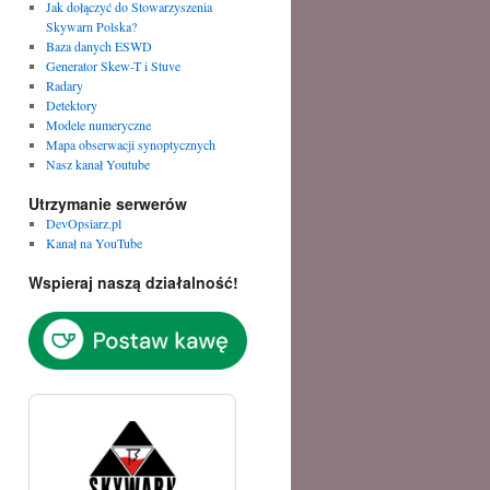
Jak dołączyć do Stowarzyszenia
Skywarn Polska?
Baza danych ESWD
Generator Skew-T i Stuve
Radary
Detektory
Modele numeryczne
Mapa obserwacji synoptycznych
Nasz kanał Youtube
Utrzymanie serwerów
DevOpsiarz.pl
Kanał na YouTube
Wspieraj naszą działalność!