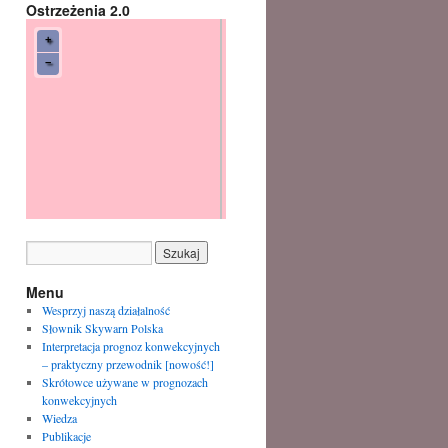
Ostrzeżenia 2.0
Menu
Wesprzyj naszą działalność
Słownik Skywarn Polska
Interpretacja prognoz konwekcyjnych
– praktyczny przewodnik [nowość!]
Skrótowce używane w prognozach
konwekcyjnych
Wiedza
Publikacje