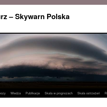
rz – Skywarn Polska
nozy
Wiedza
Publikacje
Skala w prognozach
Skala ostrzeżeń
R