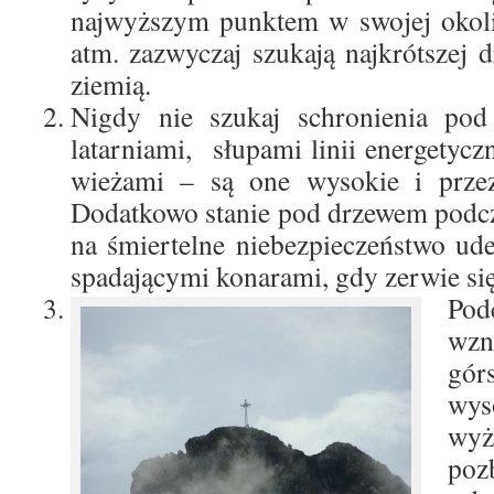
najwyższym punktem w swojej okoli
atm. zazwyczaj szukają najkrótszej
ziemią.
Nigdy nie szukaj schronienia pod
latarniami, słupami linii energetycz
wieżami – są one wysokie i przez 
Dodatkowo stanie pod drzewem podcz
na śmiertelne niebezpieczeństwo ude
spadającymi konarami, gdy zerwie się
Pod
wzn
gó
wys
wy
poz