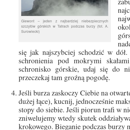
za
naj
na
Giewont – jeden z najbardziej niebezpiecznych
oko
szczytów górskich w Tatrach podczas burzy (fot. A.
Surowiecki)
gór
nad
się jak najszybciej schodzić w dół
schronienia pod mokrymi skałami. 
schronisko górskie, udaj się do ni
przeczekaj tam groźną pogodę.
Jeśli burza zaskoczy Ciebie na otwarte
dużej łące), kucnij, jednocześnie mak
stopy do siebie. Jeśli piorun trafi w n
zniwelujemy wtedy skutek oddziaływa
krokowego. Bieganie podczas burzy ni