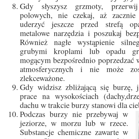
Gdy słyszysz grzmoty, przerwi
polowych, nie czekaj, aż zaczni
uderzyć jeszcze przed strefą op
metalowe narzędzia i poszukaj bezp
Również nagłe wystąpienie siln
grubymi kroplami lub opadu gr
mogącym bezpośrednio poprzedzać w
atmosferycznych i nie może zo
zlekceważone.
Gdy widzisz zbliżającą się burzę, 
prace na wysokościach (dachy,drz
dachu w trakcie burzy stanowi dla cie
Podczas burzy nie przebywaj w
jeziorze, w morzu lub w rzece.
Substancje chemiczne zawarte w