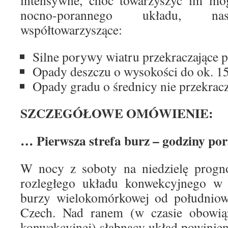
intensywne, choć towarzyszyć im mog
nocno-porannego układu, nast
współtowarzyszące:
Silne porywy wiatru przekraczające
Opady deszczu o wysokości do ok. 1
Opady gradu o średnicy nie przekracz
SZCZEGÓŁOWE OMÓWIENIE:
… Pierwsza strefa burz – godziny p
W nocy z soboty na niedzielę progno
rozległego układu konwekcyjnego w 
burzy wielokomórkowej od południowe
Czech. Nad ranem (w czasie obowią
konwekcyjnej) słabnący układ powinien