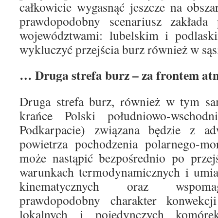
całkowicie wygasnąć jeszcze na obszar
prawdopodobny scenariusz zakłada 
województwami: lubelskim i podlask
wykluczyć przejścia burz również w sąs
… Druga strefa burz – za frontem a
Druga strefa burz, również w tym sa
krańce Polski południowo-wschodni
Podkarpacie) związana będzie z ad
powietrza pochodzenia polarnego-mo
może nastąpić bezpośrednio po przej
warunkach termodynamicznych i umi
kinematycznych oraz wspomaga
prawdopodobny charakter konwekcji
lokalnych i pojedynczych komóre