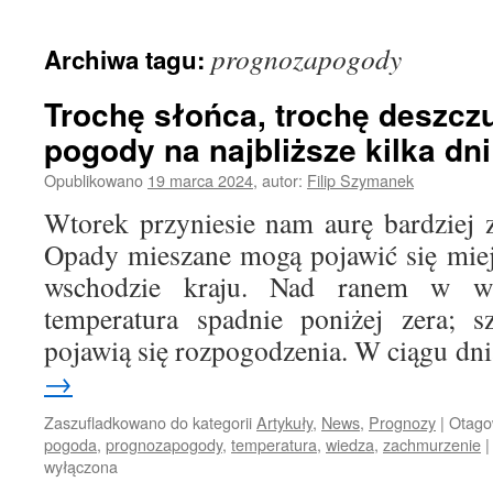
treści
prognozapogody
Archiwa tagu:
Trochę słońca, trochę deszcz
pogody na najbliższe kilka dni
Opublikowano
19 marca 2024
,
autor:
Filip Szymanek
Wtorek przyniesie nam aurę bardziej
Opady mieszane mogą pojawić się miej
wschodzie kraju. Nad ranem w wi
temperatura spadnie poniżej zera; s
pojawią się rozpogodzenia. W ciągu d
→
Zaszufladkowano do kategorii
Artykuły
,
News
,
Prognozy
|
Otag
pogoda
,
prognozapogody
,
temperatura
,
wiedza
,
zachmurzenie
|
wyłączona