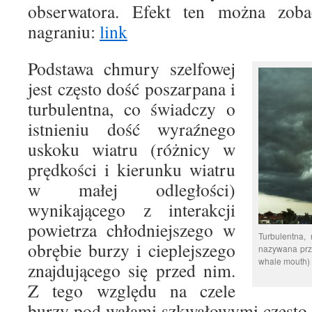
obserwatora. Efekt ten można zob
nagraniu:
link
Podstawa chmury szelfowej
jest często dość poszarpana i
turbulentna, co świadczy o
istnieniu dość wyraźnego
uskoku wiatru (różnicy w
prędkości i kierunku wiatru
w małej odległości)
wynikającego z interakcji
powietrza chłodniejszego w
Turbulentna,
obrębie burzy i cieplejszego
nazywana prz
whale mouth) (
znajdującego się przed nim.
Z tego względu na czele
burzy pod wałami szkwałowymi często