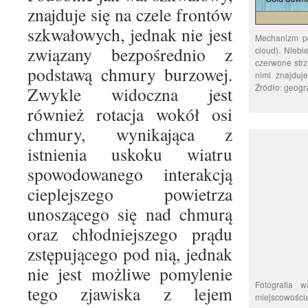
znajduje się na czele frontów
szkwałowych, jednak nie jest
Mechanizm po
związany bezpośrednio z
cloud). Niebi
czerwone strz
podstawą chmury burzowej.
nimi znajduj
Źródło: geogr
Zwykle widoczna jest
również rotacja wokół osi
chmury, wynikająca z
istnienia uskoku wiatru
spowodowanego interakcją
cieplejszego powietrza
unoszącego się nad chmurą
oraz chłodniejszego prądu
zstępującego pod nią, jednak
nie jest możliwe pomylenie
Fotografia 
tego zjawiska z lejem
miejscowością