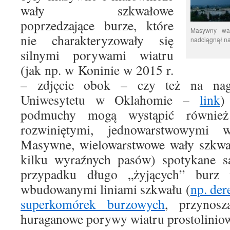
wały szkwałowe
poprzedzające burze, które
Masywny wał
nie charakteryzowały się
nadciągnął na
silnymi porywami wiatru
(jak np. w Koninie w 2015 r.
– zdjęcie obok – czy też na na
Uniwesytetu w Oklahomie –
link
)
podmuchy mogą wystąpić również
rozwiniętymi, jednowarstwowymi 
Masywne, wielowarstwowe wały szkwał
kilku wyraźnych pasów) spotykane s
przypadku długo „żyjących” burz
wbudowanymi liniami szkwału (
np. der
superkomórek burzowych
, przynosz
huraganowe porywy wiatru prostolinio