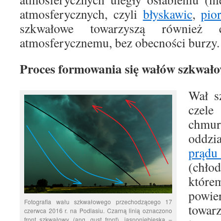
atmosferycznych, czyli
błyskawic
,
pio
szkwałowe towarzyszą również 
atmosferycznemu, bez obecności burzy.
Proces formowania się wałów szkwał
Wał s
czel
chmur
oddzi
prą
(chło
któ
pow
Fotografia wału szkwałowego przechodzącego 17
towar
czerwca 2016 r. na Podlasiu. Czarną linią oznaczono
front szkwałowy (ang. gust front), jasnoniebieską –