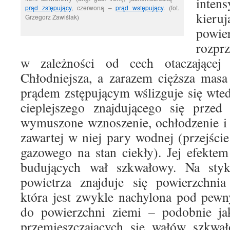
inte
prąd zstępujący
, czerwoną –
prąd wstępujący
. (fot.
kier
Grzegorz Zawiślak)
pow
rozprz
w zależności od cech otaczającej
Chłodniejsza, a zarazem cięższa masa
prądem zstępującym wślizguje się wte
cieplejszego znajdującego się przed
wymuszone wznoszenie, ochłodzenie i 
zawartej w niej pary wodnej (przejści
gazowego na stan ciekły). Jej efekte
budujących wał szkwałowy. Na sty
powietrza znajduje się powierzchnia
która jest zwykle nachylona pod pew
do powierzchni ziemi – podobnie ja
przemieszczających się wałów szkwał