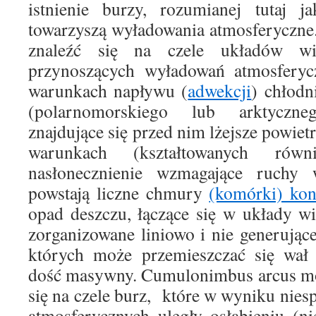
istnienie burzy, rozumianej tutaj j
towarzyszą wyładowania atmosferyczn
znaleźć się na czele układów wi
przynoszących wyładowań atmosferyc
warunkach napływu (
adwekcji
) chłodn
(polarnomorskiego lub arktyczne
znajdujące się przed nim lżejsze powietr
warunkach (kształtowanych rów
nasłonecznienie wzmagające ruchy 
powstają liczne chmury
(komórki) ko
opad deszczu, łączące się w układy w
zorganizowane liniowo i nie generując
których może przemieszczać się wał 
dość masywny. Cumulonimbus arcus mo
się na czele burz, które w wyniku nie
atmosferycznych uległy osłabieniu (n