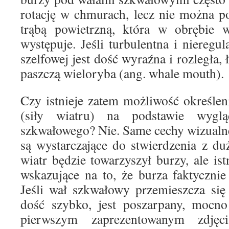
rotację w chmurach, lecz nie można p
trąbą powietrzną, która w obrębie 
występuje. Jeśli turbulentna i niereg
szelfowej jest dość wyraźna i rozległa,
paszczą wieloryba (ang. whale mouth).
Czy istnieje zatem możliwość określe
(siły wiatru) na podstawie wygl
szkwałowego? Nie. Same cechy wizualn
są wystarczające do stwierdzenia z du
wiatr będzie towarzyszył burzy, ale is
wskazujące na to, że burza faktyczni
Jeśli wał szkwałowy przemieszcza się
dość szybko, jest poszarpany, mocno
pierwszym zaprezentowanym zdjęc