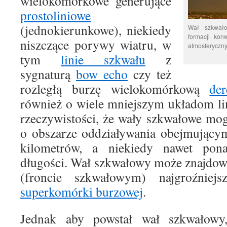
wielokomórkowe generujące
prostoliniowe
(jednokierunkowe), niekiedy
Wał szkwałow
formacji kon
niszczące porywy wiatru, w
atmosferycznyc
tym
linie szkwału
z
sygnaturą
bow echo
czy też
rozległą burzę wielokomórkową
de
również o wiele mniejszym układom l
rzeczywistości, że wały szkwałowe mo
o obszarze oddziaływania obejmującym
kilometrów, a niekiedy nawet pona
długości. Wał szkwałowy może znajdowa
(froncie szkwałowym) najgroźnie
superkomórki burzowej
.
Jednak aby powstał wał szkwałowy,