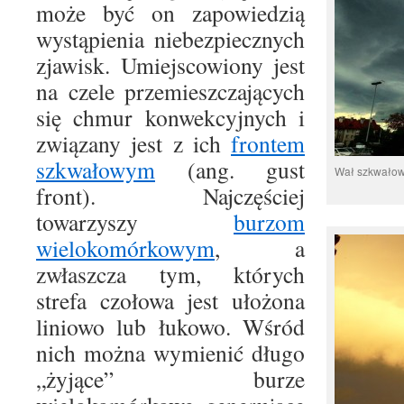
może być on zapowiedzią
wystąpienia niebezpiecznych
zjawisk. Umiejscowiony jest
na czele przemieszczających
się chmur konwekcyjnych i
związany jest z ich
frontem
szkwałowym
(ang. gust
Wał szkwałowy
front). Najczęściej
towarzyszy
burzom
wielokomórkowym
, a
zwłaszcza tym, których
strefa czołowa jest ułożona
liniowo lub łukowo. Wśród
nich można wymienić długo
„żyjące” burze