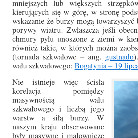
mniejszych lub większych strzęp
kierujących się w górę, w stronę pod
wskazanie że burzy mogą towarzyszyć b
porywy wiatru. Zwłaszcza jeśli obec
chmury pyłu unoszone z ziemi w ki
również takie, w których można zaob
(tornada szkwałowe – ang.
gustnado
)
wału szkwałowego:
Bogatynia – 19 lipca
Nie istnieje więc ścisła
korelacja pomiędzy
masywnością wału
szkwałowego i liczbą jego
warstw a siłą burzy. W
naszym kraju obserwowane
były masywne i malownicze