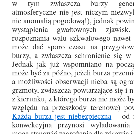
w tym zwłaszcza burzy generu
atmosferyczne nie jest niczym niezw
nie anomalią pogodową!), jednak powi
wystąpienia gwałtownych zjawisk.
rozpoznania wału szkwałowego nawet z
może dać sporo czasu na przygotowa
burzy, a zwłaszcza schronienie się w
Jednak jak już wspomniano na począt
może być za późno, jeżeli burza przemi
a możliwości obserwacji nieba są ogr
grzmoty, zwłaszcza powtarzające się i na
z kierunku, z którego burza nie może b
względu na przeszkody terenowe) pow
Każda burza jest niebezpieczna
– od 
konwekcyjna przynosi wyładowania 
mogą stanowić zagrożenie dla zdrowia i 