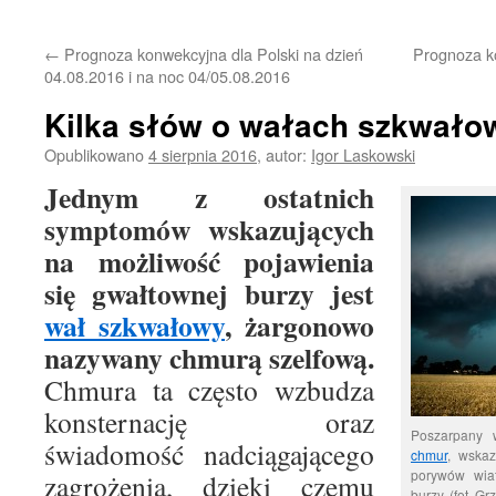
treści
←
Prognoza konwekcyjna dla Polski na dzień
Prognoza k
04.08.2016 i na noc 04/05.08.2016
Kilka słów o wałach szkwało
Opublikowano
4 sierpnia 2016
,
autor:
Igor Laskowski
Jednym z ostatnich
symptomów wskazujących
na możliwość pojawienia
się gwałtownej burzy jest
wał szkwałowy
, żargonowo
nazywany chmurą szelfową.
Chmura ta często wzbudza
konsternację oraz
Poszarpany
świadomość nadciągającego
chmur
, wskaz
porywów wia
zagrożenia, dzięki czemu
burzy. (fot. G