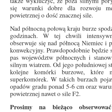
także wykluczyć, że poza silnymi por
się warunki dobre dla rozwoju mez
powietrznej o dość znacznej sile.
Nad północną połową kraju burze spod
godzinach. W tej chwili intensyw
obserwuje się nad północą Niemiec i p
konwekcyjny. Prawdopodobnie będzie s
pas województw północnych i stanowi
silnym wiatrem. Od jego południowej st
kolejne komórki burzowe, które 
superkomórek. W takich burzach poja
opadów gradu ponad 5-6 cm oraz warun
powietrznej nawet o sile F2.
Prosimy na bieżąco obserwowa